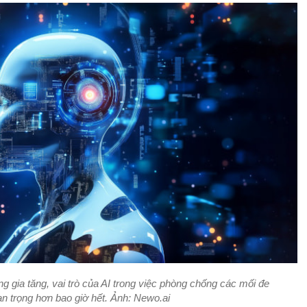
 gia tăng, vai trò của AI trong việc phòng chống các mối đe
n trọng hơn bao giờ hết. Ảnh: Newo.ai