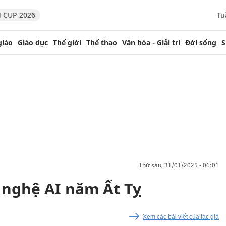
 CUP 2026
Tu
giáo
Giáo dục
Thế giới
Thể thao
Văn hóa - Giải trí
Đời sống
S
thứ sáu, 31/01/2025 - 06:01
g nghệ AI năm Ất Tỵ
Xem các bài viết của tác giả