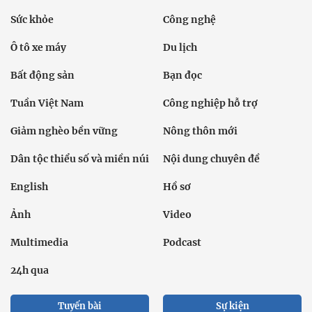
Sức khỏe
Công nghệ
Ô tô xe máy
Du lịch
Bất động sản
Bạn đọc
Tuần Việt Nam
Công nghiệp hỗ trợ
Giảm nghèo bền vững
Nông thôn mới
Dân tộc thiểu số và miền núi
Nội dung chuyên đề
English
Hồ sơ
Ảnh
Video
Multimedia
Podcast
24h qua
Tuyến bài
Sự kiện