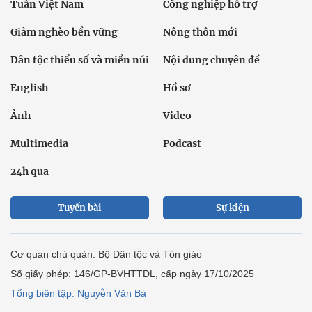
Tuần Việt Nam
Công nghiệp hỗ trợ
Giảm nghèo bền vững
Nông thôn mới
Dân tộc thiểu số và miền núi
Nội dung chuyên đề
English
Hồ sơ
Ảnh
Video
Multimedia
Podcast
24h qua
Tuyến bài
Sự kiện
Cơ quan chủ quản: Bộ Dân tộc và Tôn giáo
Số giấy phép: 146/GP-BVHTTDL, cấp ngày 17/10/2025
Tổng biên tập: Nguyễn Văn Bá