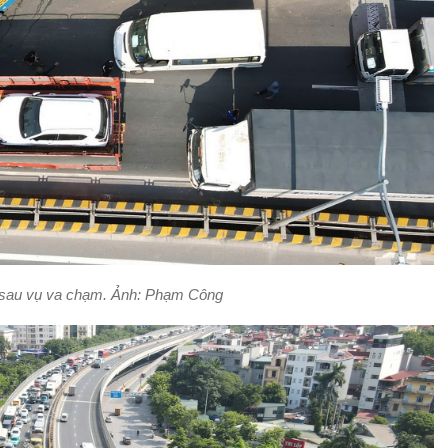
g sau vụ va chạm. Ảnh: Phạm Công