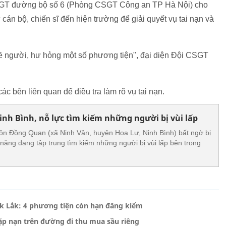
CSGT đường bộ số 6 (Phòng CSGT Công an TP Hà Nội) cho
 cán bộ, chiến sĩ đến hiện trường để giải quyết vụ tai nạn và
 về người, hư hỏng một số phương tiện", đại diện Đội CSGT
 bên liên quan để điều tra làm rõ vụ tai nạn.
nh Bình, nỗ lực tìm kiếm những người bị vùi lấp
ôn Đồng Quan (xã Ninh Vân, huyện Hoa Lư, Ninh Bình) bất ngờ bị
năng đang tập trung tìm kiếm những người bị vùi lấp bên trong
ắk Lắk: 4 phương tiện còn hạn đăng kiểm
ặp nạn trên đường đi thu mua sầu riêng