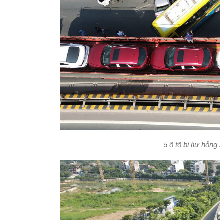
5 ô tô bị hư hỏn