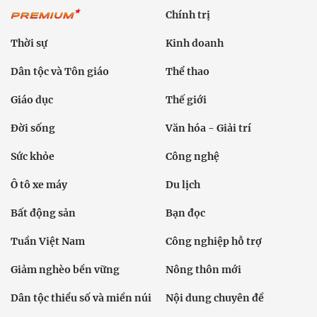
Chính trị
Thời sự
Kinh doanh
Dân tộc và Tôn giáo
Thể thao
Giáo dục
Thế giới
Đời sống
Văn hóa - Giải trí
Sức khỏe
Công nghệ
Ô tô xe máy
Du lịch
Bất động sản
Bạn đọc
Tuần Việt Nam
Công nghiệp hỗ trợ
Giảm nghèo bền vững
Nông thôn mới
Dân tộc thiểu số và miền núi
Nội dung chuyên đề