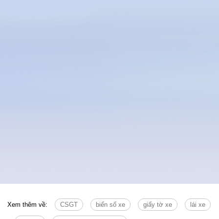
Xem thêm về:
CSGT
biển số xe
giấy tờ xe
lái xe