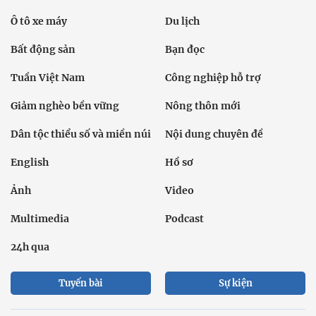
Ô tô xe máy
Du lịch
Bất động sản
Bạn đọc
Tuần Việt Nam
Công nghiệp hỗ trợ
Giảm nghèo bền vững
Nông thôn mới
Dân tộc thiểu số và miền núi
Nội dung chuyên đề
English
Hồ sơ
Ảnh
Video
Multimedia
Podcast
24h qua
Tuyến bài
Sự kiện