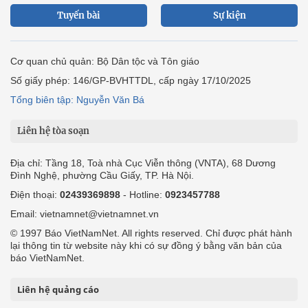
Tuyến bài
Sự kiện
Cơ quan chủ quản: Bộ Dân tộc và Tôn giáo
Số giấy phép: 146/GP-BVHTTDL, cấp ngày 17/10/2025
Tổng biên tập: Nguyễn Văn Bá
Liên hệ tòa soạn
Địa chỉ: Tầng 18, Toà nhà Cục Viễn thông (VNTA), 68 Dương
Đình Nghệ, phường Cầu Giấy, TP. Hà Nội.
Điện thoại:
02439369898
- Hotline:
0923457788
Email: vietnamnet@vietnamnet.vn
© 1997 Báo VietNamNet. All rights reserved. Chỉ được phát hành
lại thông tin từ website này khi có sự đồng ý bằng văn bản của
báo VietNamNet.
Liên hệ quảng cáo