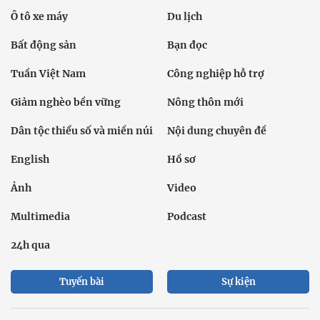
Ô tô xe máy
Du lịch
Bất động sản
Bạn đọc
Tuần Việt Nam
Công nghiệp hỗ trợ
Giảm nghèo bền vững
Nông thôn mới
Dân tộc thiểu số và miền núi
Nội dung chuyên đề
English
Hồ sơ
Ảnh
Video
Multimedia
Podcast
24h qua
Tuyến bài
Sự kiện