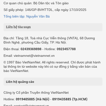
Cơ quan chủ quản: Bộ Dân tộc và Tôn giáo
Số giấy phép: 146/GP-BVHTTDL, cấp ngày 17/10/2025
Tổng biên tập: Nguyễn Văn Bá
Liên hệ tòa soạn
Địa chỉ: Tầng 18, Toà nhà Cục Viễn thông (VNTA), 68 Dương
Đình Nghệ, phường Cầu Giấy, TP. Hà Nội.
Điện thoại:
02439369898
- Hotline:
0923457788
Email: vietnamnet@vietnamnet.vn
© 1997 Báo VietNamNet. All rights reserved. Chỉ được phát hành
lại thông tin từ website này khi có sự đồng ý bằng văn bản của
báo VietNamNet.
Liên hệ quảng cáo
Công ty Cổ phần Truyền thông VietNamNet
0919405885 (Hà Nội)
0919435885 (Tp.HCM)
Hotline:
-
Email: contact@vietnamnet.vn