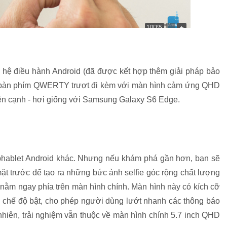
ạy hệ điều hành Android (đã được kết hợp thêm giải pháp bảo
ờ bàn phím QWERTY trượt đi kèm với màn hình cảm ứng QHD
bên cạnh - hơi giống với Samsung Galaxy S6 Edge.
 phablet Android khác. Nhưng nếu khám phá gần hơn, bạn sẽ
ặt trước để tạo ra những bức ảnh selfie góc rộng chất lượng
 nằm ngay phía trên màn hình chính. Màn hình này có kích cỡ
 ở chế độ bật, cho phép người dùng lướt nhanh các thông báo
nhiên, trải nghiệm vẫn thuộc về màn hình chính 5.7 inch QHD