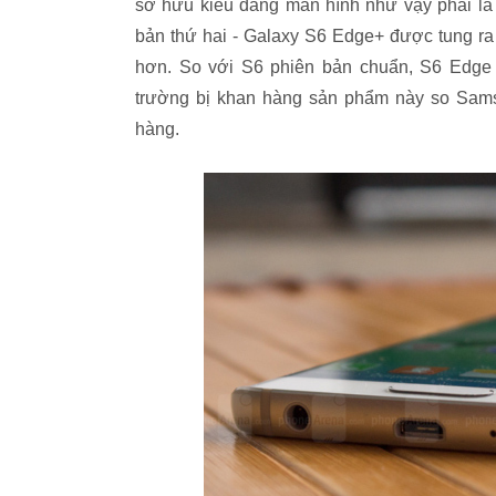
sở hữu kiểu dáng màn hình như vậy phải là
bản thứ hai - Galaxy S6 Edge+ được tung ra
hơn. So với S6 phiên bản chuẩn, S6 Edge g
trường bị khan hàng sản phẩm này so Samsu
hàng.