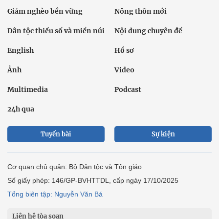
Giảm nghèo bền vững
Nông thôn mới
Dân tộc thiểu số và miền núi
Nội dung chuyên đề
English
Hồ sơ
Ảnh
Video
Multimedia
Podcast
24h qua
Tuyến bài
Sự kiện
Cơ quan chủ quản: Bộ Dân tộc và Tôn giáo
Số giấy phép: 146/GP-BVHTTDL, cấp ngày 17/10/2025
Tổng biên tập: Nguyễn Văn Bá
Liên hệ tòa soạn