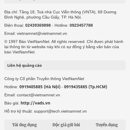
Địa chỉ: Tầng 18, Toà nhà Cục Viễn thông (VNTA), 68 Dương
Đình Nghệ, phường Cầu Giấy, TP. Hà Nội.
Điện thoại:
02439369898
- Hotline:
0923457788
Email: vietnamnet@vietnamnet.vn
© 1997 Báo VietNamNet. All rights reserved. Chỉ được phát hành
lại thông tin từ website này khi có sự đồng ý bằng văn bản của
báo VietNamNet.
Liên hệ quảng cáo
Công ty Cổ phần Truyền thông VietNamNet
0919405885 (Hà Nội)
0919435885 (Tp.HCM)
Hotline:
-
Email: contact@vietnamnet.vn
http://vads.vn
Báo giá:
Hỗ trợ kỹ thuật: support@tech.vietnamnet.vn
Tải ứng dụng
Độc giả gửi bài
Tuyển dụng