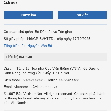
24h qua
Tuyến bài
Sự kiện
Cơ quan chủ quản: Bộ Dân tộc và Tôn giáo
Số giấy phép: 146/GP-BVHTTDL, cấp ngày 17/10/2025
Tổng biên tập: Nguyễn Văn Bá
Liên hệ tòa soạn
Địa chỉ: Tầng 18, Toà nhà Cục Viễn thông (VNTA), 68 Dương
Đình Nghệ, phường Cầu Giấy, TP. Hà Nội.
Điện thoại:
02439369898
- Hotline:
0923457788
Email: vietnamnet@vietnamnet.vn
© 1997 Báo VietNamNet. All rights reserved. Chỉ được phát hành
lại thông tin từ website này khi có sự đồng ý bằng văn bản của
báo VietNamNet.