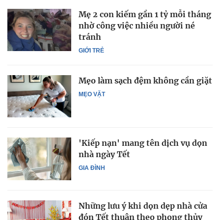
Mẹ 2 con kiếm gần 1 tỷ mỗi tháng
nhờ công việc nhiều người né
tránh
GIỚI TRẺ
Mẹo làm sạch đệm không cần giặt
MẸO VẶT
'Kiếp nạn' mang tên dịch vụ dọn
nhà ngày Tết
GIA ĐÌNH
Những lưu ý khi dọn dẹp nhà cửa
đón Tết thuận theo phong thủy