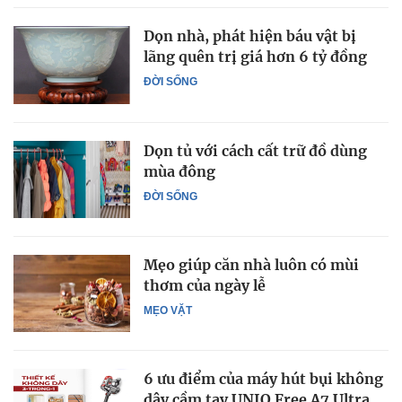
Dọn nhà, phát hiện báu vật bị
lãng quên trị giá hơn 6 tỷ đồng
ĐỜI SỐNG
Dọn tủ với cách cất trữ đồ dùng
mùa đông
ĐỜI SỐNG
Mẹo giúp căn nhà luôn có mùi
thơm của ngày lễ
MẸO VẶT
6 ưu điểm của máy hút bụi không
dây cầm tay UNIQ Free A7 Ultra