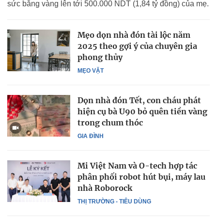
sức bằng vàng lên tới 500.000 NDT (1,84 tỷ đồng) của mẹ.
Mẹo dọn nhà đón tài lộc năm
2025 theo gợi ý của chuyên gia
phong thủy
MẸO VẶT
Dọn nhà đón Tết, con cháu phát
hiện cụ bà U90 bỏ quên tiền vàng
trong chum thóc
GIA ĐÌNH
Mi Việt Nam và O-tech hợp tác
phân phối robot hút bụi, máy lau
nhà Roborock
THỊ TRƯỜNG - TIÊU DÙNG