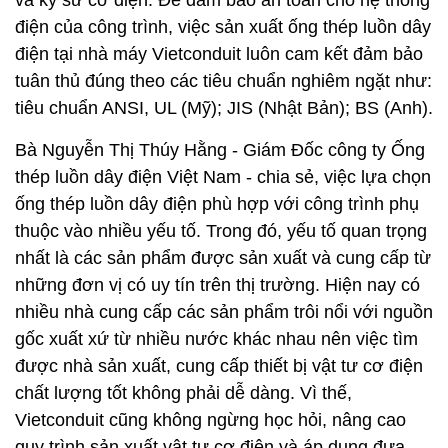
và kỹ sư cơ điện. Để đảm bảo an toàn cho hệ thống
điện của công trình, việc sản xuất ống thép luồn dây
điện tại nhà máy Vietconduit luôn cam kết đảm bảo
tuân thủ đúng theo các tiêu chuẩn nghiêm ngặt như:
tiêu chuẩn ANSI, UL (Mỹ); JIS (Nhật Bản); BS (Anh).
Bà Nguyễn Thị Thúy Hằng - Giám Đốc công ty Ống
thép luồn dây điện Việt Nam - chia sẻ, việc lựa chọn
ống thép luồn dây điện phù hợp với công trình phụ
thuộc vào nhiều yếu tố. Trong đó, yếu tố quan trọng
nhất là các sản phẩm được sản xuất và cung cấp từ
những đơn vị có uy tín trên thị trường. Hiện nay có
nhiều nhà cung cấp các sản phẩm trôi nổi với nguồn
gốc xuất xứ từ nhiều nước khác nhau nên việc tìm
được nhà sản xuất, cung cấp thiết bị vật tư cơ điện
chất lượng tốt không phải dễ dàng. Vì thế,
Vietconduit cũng không ngừng học hỏi, nâng cao
quy trình sản xuất vật tư cơ điện và áp dụng đưa