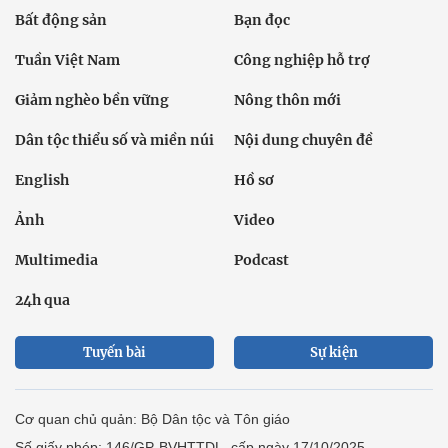
Bất động sản
Bạn đọc
Tuần Việt Nam
Công nghiệp hỗ trợ
Giảm nghèo bền vững
Nông thôn mới
Dân tộc thiểu số và miền núi
Nội dung chuyên đề
English
Hồ sơ
Ảnh
Video
Multimedia
Podcast
24h qua
Tuyến bài
Sự kiện
Cơ quan chủ quản: Bộ Dân tộc và Tôn giáo
Số giấy phép: 146/GP-BVHTTDL, cấp ngày 17/10/2025