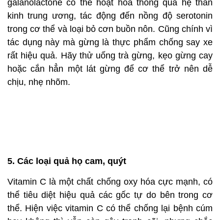
4. Gừng
Không chỉ gây ngạt mũi và đau đầu, cảm cúm còn
khiến người bệnh bị buồn nôn, ói mửa và tiêu chảy.
Nếu bạn hội đủ những triệu chứng này, hãy ăn vài
lát gừng cấp tốc. Các hợp chất có trong gừng như
galanolactone có thể hoạt hóa thông qua hệ thần
kinh trung ương, tác động đến nồng độ serotonin
trong cơ thể và loại bỏ cơn buồn nôn. Cũng chính vì
tác dụng này mà gừng là thực phẩm chống say xe
rất hiệu quả. Hãy thử uống trà gừng, kẹo gừng cay
hoặc cắn hẳn một lát gừng để cơ thể trở nên dễ
chịu, nhẹ nhõm.