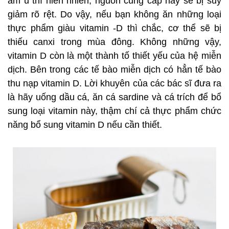
6. Cá mòi (sardine)
Phần lớn lượng vitamin D nạp vào cơ thể chúng ta
là thông qua ánh nắng, mà vào mùa đông, khi trời
âm u thì hiển nhiên, nguồn cung cấp này sẽ bị suy
giảm rõ rệt. Do vậy, nếu bạn không ăn những loại
thực phẩm giàu vitamin -D thì chắc, cơ thể sẽ bị
thiếu canxi trong mùa đông. Không những vậy,
vitamin D còn là một thành tố thiết yếu của hệ miễn
dịch. Bên trong các tế bào miễn dịch có hẳn tế bào
thu nạp vitamin D. Lời khuyên của các bác sĩ đưa ra
là hãy uống dầu cá, ăn cá sardine và cá trích để bổ
sung loại vitamin này, thậm chí cả thực phẩm chức