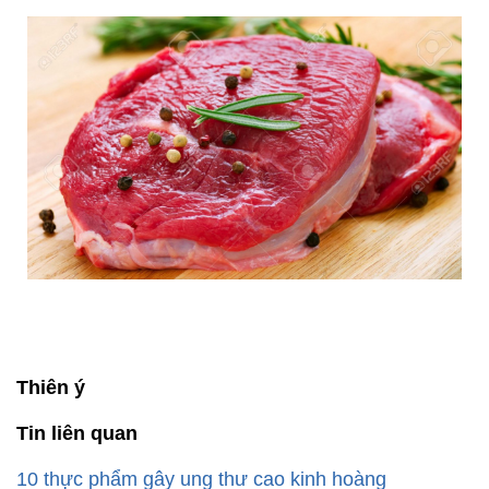
Kẽm có thể tăng cường khả năng sản sinh tế bào
bạch cầu của cơ thể, mà bạch cầu chính là những
chiến binh đầu tàu của hệ miễn dịch. Nhiều ý kiến
cho rằng kẽm sẽ giúp rút ngắn thời gian phát tác
triệu chứng của cảm cúm, khiến bệnh khỏi nhanh
hơn. Các loại thực phẩm giàu kẽm gồm có thịt bò,
thịt gà, thịt cừu, rau chân vịt, hạt vừng, đậu lăng...