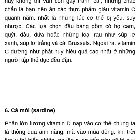
5. Các loại quả họ cam, quýt
Vitamin C là một chất chống oxy hóa cực mạnh, có
thể tiêu diệt hiệu quả các gốc tự do bên trong cơ
thể. Hiện việc vitamin C có thể chống lại bệnh cúm
hay không thì vẫn còn gây tranh cãi, nhưng chắc
chắn là bạn nên ăn các thực phẩm giàu vitamin C
quanh năm, nhất là những lúc cơ thể bị yếu, suy
nhược. Các lựa chọn đầu bảng gồm có họ cam,
quýt, dâu, dứa hoặc những loại rau như súp lơ
xanh, súp lơ trắng và cải Brussels. Ngoài ra, vitamin
C dường như phát huy hiệu quả cao nhất ở những
người tập thể dục đều đặn.