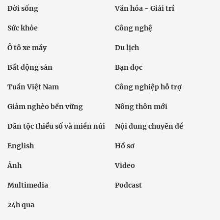
Chính trị
Thời sự
Kinh doanh
Dân tộc và Tôn giáo
Thể thao
Giáo dục
Thế giới
Đời sống
Văn hóa - Giải trí
Sức khỏe
Công nghệ
Ô tô xe máy
Du lịch
Bất động sản
Bạn đọc
Tuần Việt Nam
Công nghiệp hỗ trợ
Giảm nghèo bền vững
Nông thôn mới