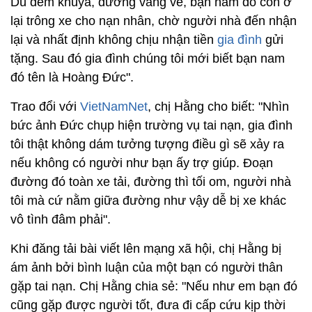
Dù đêm khuya, đường vắng vẻ, bạn nam đó còn ở
lại trông xe cho nạn nhân, chờ người nhà đến nhận
lại và nhất định không chịu nhận tiền
gia đình
gửi
tặng. Sau đó gia đình chúng tôi mới biết bạn nam
đó tên là Hoàng Đức".
Trao đổi với
VietNamNet
, chị Hằng cho biết: "Nhìn
bức ảnh Đức chụp hiện trường vụ tai nạn, gia đình
tôi thật không dám tưởng tượng điều gì sẽ xảy ra
nếu không có người như bạn ấy trợ giúp. Đoạn
đường đó toàn xe tải, đường thì tối om, người nhà
tôi mà cứ nằm giữa đường như vậy dễ bị xe khác
vô tình đâm phải".
Khi đăng tải bài viết lên mạng xã hội, chị Hằng bị
ám ảnh bởi bình luận của một bạn có người thân
gặp tai nạn. Chị Hằng chia sẻ: "Nếu như em bạn đó
cũng gặp được người tốt, đưa đi cấp cứu kịp thời