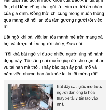
Hai tuần sau đó, khi sức khỏe của Bảo Anh đã tạm
ổn, chị Hằng công khai gửi lời cảm ơn tới ân nhân
của gia đình. Đồng thời chị cũng mong muốn thông
qua mạng xã hội lan tỏa tấm gương người tốt việc
tốt.
Bất ngờ khi bài viết lan tỏa mạnh mẽ trên mạng xã
hội và được nhiều người chú ý, Đức nói:
"Tôi khá bất ngờ vì được nhiều người ủng hộ hành
động này. Tôi cũng chỉ muốn giúp đỡ cho nạn nhân
vụ tai nạn mà thôi. Thấy bảo bạn ấy phải mổ và
nằm viện nhưng bạn ấy khỏe lại là tôi mừng rồi".
Bật dậy sau giấc mơ trưa,
người đàn ông tá hỏa
thấy xe tải 7 tấn lao vào
nhà