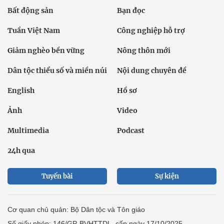
Bất động sản
Bạn đọc
Tuần Việt Nam
Công nghiệp hỗ trợ
Giảm nghèo bền vững
Nông thôn mới
Dân tộc thiểu số và miền núi
Nội dung chuyên đề
English
Hồ sơ
Ảnh
Video
Multimedia
Podcast
24h qua
Tuyến bài
Sự kiện
Cơ quan chủ quản: Bộ Dân tộc và Tôn giáo
Số giấy phép: 146/GP-BVHTTDL, cấp ngày 17/10/2025