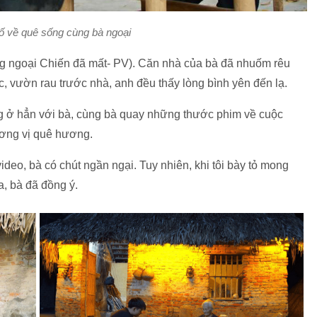
ố về quê sống cùng bà ngoại
g ngoại Chiến đã mất- PV). Căn nhà của bà đã nhuốm rêu
, vườn rau trước nhà, anh đều thấy lòng bình yên đến lạ.
g ở hẳn với bà, cùng bà quay những thước phim về cuộc
ơng vị quê hương.
video, bà có chút ngần ngại. Tuy nhiên, khi tôi bày tỏ mong
a, bà đã đồng ý.