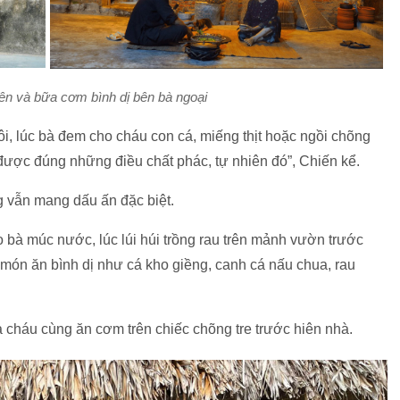
ên và bữa cơm bình dị bên bà ngoại
hôi, lúc bà đem cho cháu con cá, miếng thịt hoặc ngồi chõng
 được đúng những điều chất phác, tự nhiên đó”, Chiến kể.
vẫn mang dấu ấn đặc biệt.
bà múc nước, lúc lúi húi trồng rau trên mảnh vườn trước
ón ăn bình dị như cá kho giềng, canh cá nấu chua, rau
 cháu cùng ăn cơm trên chiếc chõng tre trước hiên nhà.