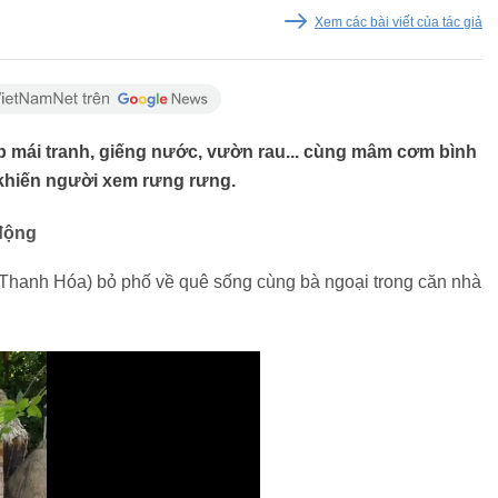
Xem các bài viết của tác giả
p mái tranh, giếng nước, vườn rau... cùng mâm cơm bình
 khiến người xem rưng rưng.
động
 Thanh Hóa) bỏ phố về quê sống cùng bà ngoại trong căn nhà