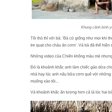
Khung cảnh bình y
Tôi thủ thỉ với bà: ‘Bà cứ giống như mọi khi t
tre quạt cho cháu ăn cơm’. Và bà đã thể hiện
Những video của Chiến không màu mè nhưng 
Đó là khoảnh khắc anh làm chiếc gáo dừa cho 
nhà hay lúc anh nấu bữa cơm quê với những m
muống xào tỏi...
Và khoảnh khắc ấn tượng hơn cả là lúc hai bà