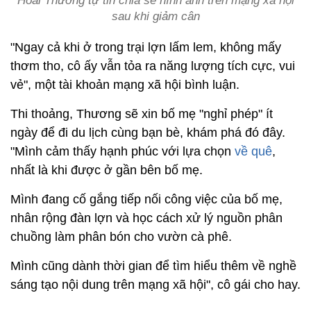
Hoài Thương tự tin chia sẻ hình ảnh trên mạng xã hội
sau khi giảm cân
"Ngay cả khi ở trong trại lợn lấm lem, không mấy
thơm tho, cô ấy vẫn tỏa ra năng lượng tích cực, vui
vẻ", một tài khoản mạng xã hội bình luận.
Thi thoảng, Thương sẽ xin bố mẹ "nghỉ phép" ít
ngày để đi du lịch cùng bạn bè, khám phá đó đây.
"Mình cảm thấy hạnh phúc với lựa chọn
về quê
,
nhất là khi được ở gần bên bố mẹ.
Mình đang cố gắng tiếp nối công việc của bố mẹ,
nhân rộng đàn lợn và học cách xử lý nguồn phân
chuồng làm phân bón cho vườn cà phê.
Mình cũng dành thời gian để tìm hiểu thêm về nghề
sáng tạo nội dung trên mạng xã hội", cô gái cho hay.