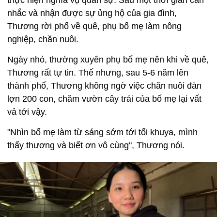
thực hiện nghĩa vụ quân sự. Sau một thời gian cân
nhắc và nhận được sự ủng hộ của gia đình,
Thương rời phố về quê, phụ bố mẹ làm nông
nghiệp, chăn nuôi.
Ngày nhỏ, thường xuyên phụ bố mẹ nên khi về quê,
Thương rất tự tin. Thế nhưng, sau 5-6 năm lên
thành phố, Thương không ngờ việc chăn nuôi đàn
lợn 200 con, chăm vườn cây trái của bố mẹ lại vất
vả tới vậy.
"Nhìn bố mẹ làm từ sáng sớm tới tối khuya, mình
thấy thương và biết ơn vô cùng", Thương nói.