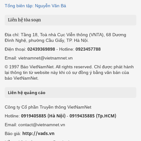
Tổng biên tập: Nguyễn Văn Bá
Liên hệ tòa soạn
Địa chỉ: Tầng 18, Toà nhà Cục Viễn thông (VNTA), 68 Dương
Đình Nghệ, phường Cầu Giấy, TP. Hà Nội.
Điện thoại:
02439369898
- Hotline:
0923457788
Email: vietnamnet@vietnamnet.vn
© 1997 Báo VietNamNet. All rights reserved. Chỉ được phát hành
lại thông tin từ website này khi có sự đồng ý bằng văn bản của
báo VietNamNet.
Liên hệ quảng cáo
Công ty Cổ phần Truyền thông VietNamNet
0919405885 (Hà Nội)
0919435885 (Tp.HCM)
Hotline:
-
Email: contact@vietnamnet.vn
http://vads.vn
Báo giá: