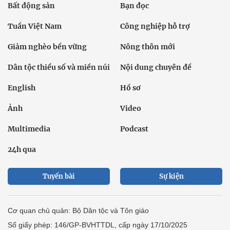
Bất động sản
Bạn đọc
Tuần Việt Nam
Công nghiệp hỗ trợ
Giảm nghèo bền vững
Nông thôn mới
Dân tộc thiểu số và miền núi
Nội dung chuyên đề
English
Hồ sơ
Ảnh
Video
Multimedia
Podcast
24h qua
Tuyến bài
Sự kiện
Cơ quan chủ quản: Bộ Dân tộc và Tôn giáo
Số giấy phép: 146/GP-BVHTTDL, cấp ngày 17/10/2025