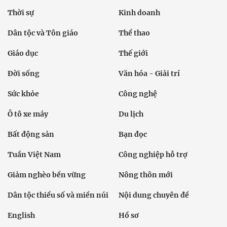
Thời sự
Kinh doanh
Dân tộc và Tôn giáo
Thể thao
Giáo dục
Thế giới
Đời sống
Văn hóa - Giải trí
Sức khỏe
Công nghệ
Ô tô xe máy
Du lịch
Bất động sản
Bạn đọc
Tuần Việt Nam
Công nghiệp hỗ trợ
Giảm nghèo bền vững
Nông thôn mới
Dân tộc thiểu số và miền núi
Nội dung chuyên đề
English
Hồ sơ