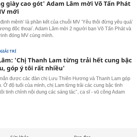
ng giày cao gót' Adam Lâm mời Võ Tấn Phát
MV mới
định mệnh' là phần kết của chuỗi MV 'Yêu thôi đừng yêu quá'
ương độc thoại'. Adam Lâm mời 2 người bạn Võ Tấn Phát và
rinh đóng MV cùng mình.
GIẢI TRÍ
âm: 'Chị Thanh Lam từng trải hết cung bậc
u, góp ý tôi rất nhiều'
 mắn được các đàn chị Lưu Thiên Hương và Thanh Lam góp
u. Ở độ tuổi của mình, chị Lam từng trải các cung bậc tình
tôi tinh chỉnh nội dung các sáng tác", ca sĩ - vũ công Adam