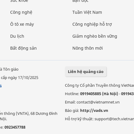
Sức khỏe
Bạn đọc
Công nghệ
Tuần Việt Nam
Ô tô xe máy
Công nghiệp hỗ trợ
Du lịch
Giảm nghèo bền vững
Bất động sản
Nông thôn mới
à Tôn giáo
Liên hệ quảng cáo
 cấp ngày 17/10/2025
Công ty Cổ phần Truyền thông VietN
á
Hotline:
0919405885 (Hà Nội)
-
091943
Email: contact@vietnamnet.vn
Báo giá:
http://vads.vn
Viễn thông (VNTA), 68 Dương Đình
Nội.
Hỗ trợ kỹ thuật: support@tech.vietna
ne:
0923457788