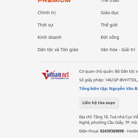
Thể thao
Chính trị
Giáo dục
Thời sự
Thế giới
Kinh doanh
Đời sống
Dân tộc và Tôn giáo
Văn hóa - Giải trí
Cơ quan chủ quản: Bộ Dân tộc v
Số giấy phép: 146/GP-BVHTTDL,
Tổng biên tập: Nguyễn Văn B
Liên hệ tòa soạn
Địa chỉ: Tầng 18, Toà nhà Cục 
Nghệ, phường Cầu Giấy, TP. Hà 
Điện thoại:
02439369898
- Hotli