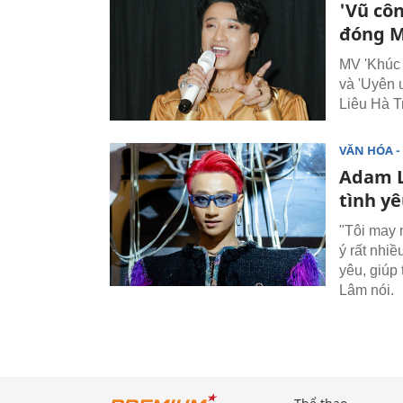
'Vũ cô
đóng 
MV 'Khúc 
và 'Uyên 
Liêu Hà T
VĂN HÓA - 
Adam L
tình yê
"Tôi may
ý rất nhiề
yêu, giúp 
Lâm nói.