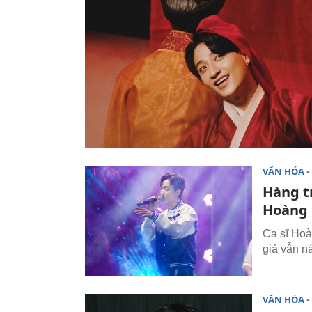
VĂN HÓA - 
Hàng 
Hoàng 
Ca sĩ Hoà
giả vẫn n
VĂN HÓA - 