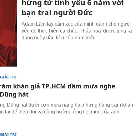
hứng từ tình yêu 6 năm với
bạn trai người Đức
Adam Lâm lấy cảm xúc của mình dành cho người
yêu để thực hiện ca khúc 'Pháo hoa’ được tung ra
đúng ngày đầu tiên của năm mới.
GIẢI TRÍ
trăm khán giả TP.HCM dầm mưa nghe
Dũng hát
ng Dũng hát dưới cơn mưa nặng hạt nhưng hàng trăm khán
án lại để theo dõi và cùng hưởng ứng tiết mục của anh.
GIẢI TRÍ