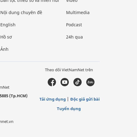
Dân tộc thiểu số và miền núi
Video
Nội dung chuyên đề
Multimedia
English
Podcast
Hồ sơ
24h qua
Ảnh
Theo dõi VietNamNet trên
amNet
5885 (Tp.HCM)
Tải ứng dụng
Độc giả gửi bài
Tuyển dụng
mnet.vn