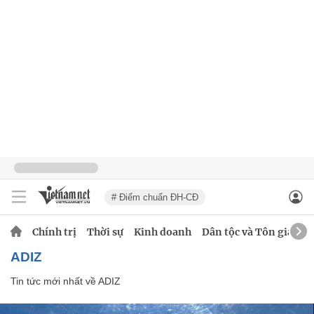
# Điểm chuẩn ĐH-CĐ
Chính trị
Thời sự
Kinh doanh
Dân tộc và Tôn giáo
ADIZ
Tin tức mới nhất về
ADIZ