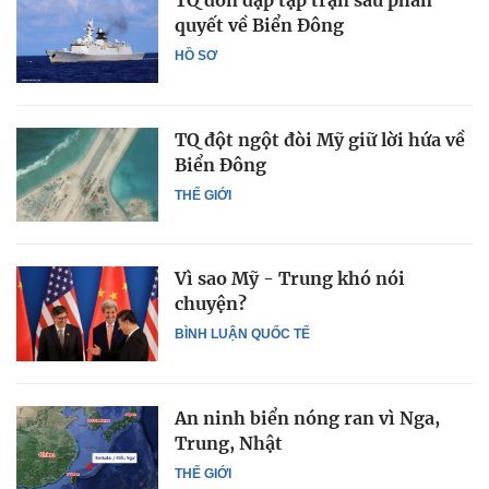
TQ dồn dập tập trận sau phán
quyết về Biển Đông
HỒ SƠ
TQ đột ngột đòi Mỹ giữ lời hứa về
Biển Đông
THẾ GIỚI
Vì sao Mỹ - Trung khó nói
chuyện?
BÌNH LUẬN QUỐC TẾ
An ninh biển nóng ran vì Nga,
Trung, Nhật
THẾ GIỚI