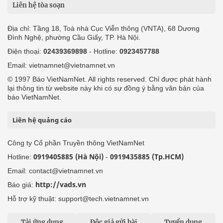
Liên hệ tòa soạn
Địa chỉ: Tầng 18, Toà nhà Cục Viễn thông (VNTA), 68 Dương
Đình Nghệ, phường Cầu Giấy, TP. Hà Nội.
Điện thoại:
02439369898
- Hotline:
0923457788
Email: vietnamnet@vietnamnet.vn
© 1997 Báo VietNamNet. All rights reserved. Chỉ được phát hành
lại thông tin từ website này khi có sự đồng ý bằng văn bản của
báo VietNamNet.
Liên hệ quảng cáo
Công ty Cổ phần Truyền thông VietNamNet
0919405885 (Hà Nội)
0919435885 (Tp.HCM)
Hotline:
-
Email: contact@vietnamnet.vn
http://vads.vn
Báo giá:
Hỗ trợ kỹ thuật: support@tech.vietnamnet.vn
Tải ứng dụng
Độc giả gửi bài
Tuyển dụng