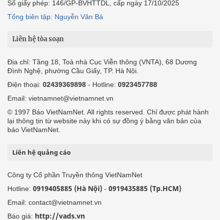
Số giấy phép: 146/GP-BVHTTDL, cấp ngày 17/10/2025
Tổng biên tập: Nguyễn Văn Bá
Liên hệ tòa soạn
Địa chỉ: Tầng 18, Toà nhà Cục Viễn thông (VNTA), 68 Dương
Đình Nghệ, phường Cầu Giấy, TP. Hà Nội.
Điện thoại:
02439369898
- Hotline:
0923457788
Email: vietnamnet@vietnamnet.vn
© 1997 Báo VietNamNet. All rights reserved. Chỉ được phát hành
lại thông tin từ website này khi có sự đồng ý bằng văn bản của
báo VietNamNet.
Liên hệ quảng cáo
Công ty Cổ phần Truyền thông VietNamNet
0919405885 (Hà Nội)
0919435885 (Tp.HCM)
Hotline:
-
Email: contact@vietnamnet.vn
http://vads.vn
Báo giá: