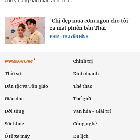
chú ý hàng đầu màn ảnh Thái.
'Chị đẹp mua cơm ngon cho tôi'
ra mắt phiên bản Thái
PHIM - TRUYỀN HÌNH
Chính trị
Thời sự
Kinh doanh
Dân tộc và Tôn giáo
Thể thao
Giáo dục
Thế giới
Đời sống
Văn hóa - Giải trí
Sức khỏe
Công nghệ
Ô tô xe máy
Du lịch