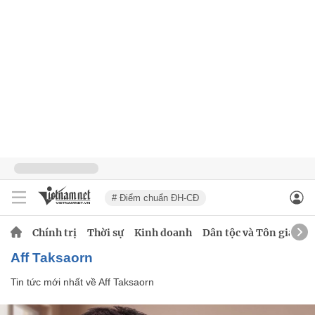
# Điểm chuẩn ĐH-CĐ
Chính trị
Thời sự
Kinh doanh
Dân tộc và Tôn giáo
Aff Taksaorn
Tin tức mới nhất về
Aff Taksaorn