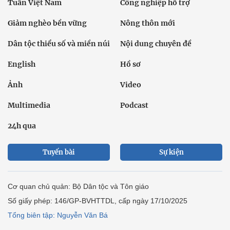
Tuần Việt Nam
Công nghiệp hỗ trợ
Giảm nghèo bền vững
Nông thôn mới
Dân tộc thiểu số và miền núi
Nội dung chuyên đề
English
Hồ sơ
Ảnh
Video
Multimedia
Podcast
24h qua
Tuyến bài
Sự kiện
Cơ quan chủ quản: Bộ Dân tộc và Tôn giáo
Số giấy phép: 146/GP-BVHTTDL, cấp ngày 17/10/2025
Tổng biên tập: Nguyễn Văn Bá