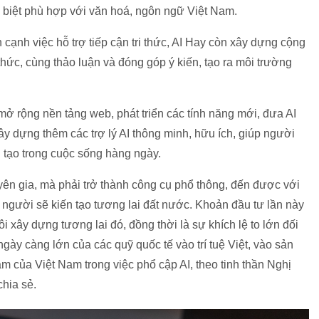
 biệt phù hợp với văn hoá, ngôn ngữ Việt Nam.
 cạnh việc hỗ trợ tiếp cận tri thức, AI Hay còn xây dựng cộng
hức, cùng thảo luận và đóng góp ý kiến, tạo ra môi trường
mở rộng nền tảng web, phát triển các tính năng mới, đưa AI
 xây dựng thêm các trợ lý AI thông minh, hữu ích, giúp người
n tạo trong cuộc sống hàng ngày.
uyên gia, mà phải trở thành công cụ phổ thông, đến được với
 người sẽ kiến tạo tương lai đất nước. Khoản đầu tư lần này
ôi xây dựng tương lai đó, đồng thời là sự khích lệ to lớn đối
ngày càng lớn của các quỹ quốc tế vào trí tuệ Việt, vào sản
m của Việt Nam trong việc phổ cập AI, theo tinh thần Nghị
hia sẻ.