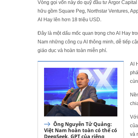
Vòng gọi vốn này do quỹ đầu tư Argor Capital 
hữu gồm Square Peg, Northstar Ventures, Ap
AI Hay lên hơn 18 triệu USD.
Đây là một dấu mốc quan trọng cho AI Hay tr
Nam những công cụ AI thông minh, dễ tiếp cận,
giáo dục và hoàn toàn miễn phí.
AI 
phá
cùn
Nền
chi
Với
Ông Nguyễn Tử Quảng:
của
Việt Nam hoàn toàn có thể có
và 
DeepSeek, GPT của riêng