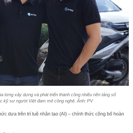
ia từng xây dựng và phát triển thành công nhiều nền tảng số
ác kỹ sư người Việt đam mê công nghệ. Ảnh: PV
hức dựa trên trí tuệ nhân tạo (AI) – chính thức công bố hoàn