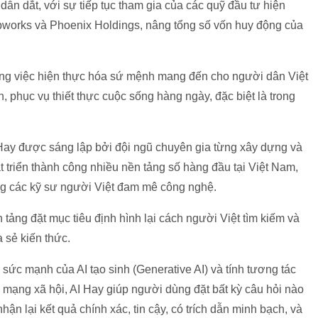
dẫn dắt, với sự tiếp tục tham gia của các quỹ đầu tư hiện
pworks và Phoenix Holdings, nâng tổng số vốn huy động của
ong việc hiện thực hóa sứ mệnh mang đến cho người dân Việt
 phục vụ thiết thực cuộc sống hàng ngày, đặc biệt là trong
Hay được sáng lập bởi đội ngũ chuyên gia từng xây dựng và
t triển thành công nhiều nền tảng số hàng đầu tại Việt Nam,
g các kỹ sư người Việt đam mê công nghệ.
 tảng đặt mục tiêu định hình lại cách người Việt tìm kiếm và
a sẻ kiến thức.
 sức mạnh của AI tạo sinh (Generative AI) và tính tương tác
 mạng xã hội, AI Hay giúp người dùng đặt bất kỳ câu hỏi nào
nhận lại kết quả chính xác, tin cậy, có trích dẫn minh bạch, và