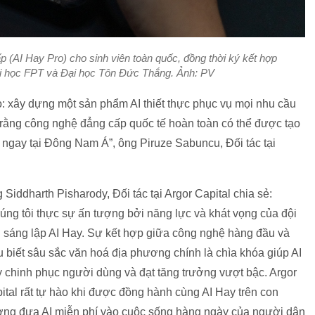
p (AI Hay Pro) cho sinh viên toàn quốc, đồng thời ký kết hợp
Đại học FPT và Đại học Tôn Đức Thắng. Ảnh: PV
o: xây dựng một sản phẩm AI thiết thực phục vụ mọi nhu cầu
 rằng công nghệ đẳng cấp quốc tế hoàn toàn có thể được tạo
t ngay tại Đông Nam Á”, ông Piruze Sabuncu, Đối tác tại
 Siddharth Pisharody, Đối tác tại Argor Capital chia sẻ:
úng tôi thực sự ấn tượng bởi năng lực và khát vọng của đội
 sáng lập AI Hay. Sự kết hợp giữa công nghệ hàng đầu và
u biết sâu sắc văn hoá địa phương chính là chìa khóa giúp AI
 chinh phục người dùng và đạt tăng trưởng vượt bậc. Argor
ital rất tự hào khi được đồng hành cùng AI Hay trên con
ng đưa AI miễn phí vào cuộc sống hàng ngày của người dân