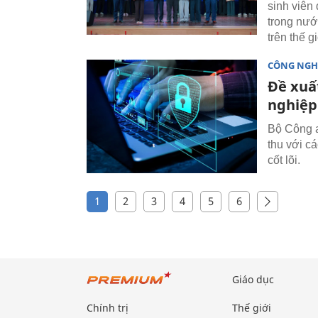
sinh viên
trong nướ
trên thế gi
CÔNG NGH
Đề xuấ
nghiệp
Bộ Công a
thu với c
cốt lõi.
1
2
3
4
5
6
Giáo dục
Chính trị
Thế giới