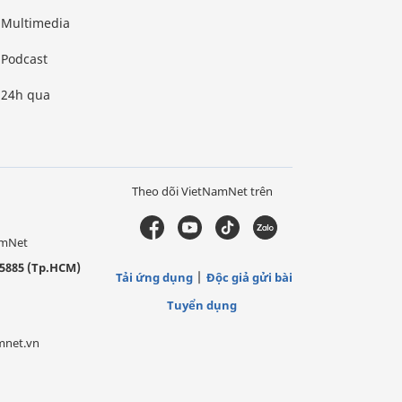
Multimedia
Podcast
24h qua
Theo dõi VietNamNet trên
amNet
5885 (Tp.HCM)
Tải ứng dụng
Độc giả gửi bài
Tuyển dụng
mnet.vn