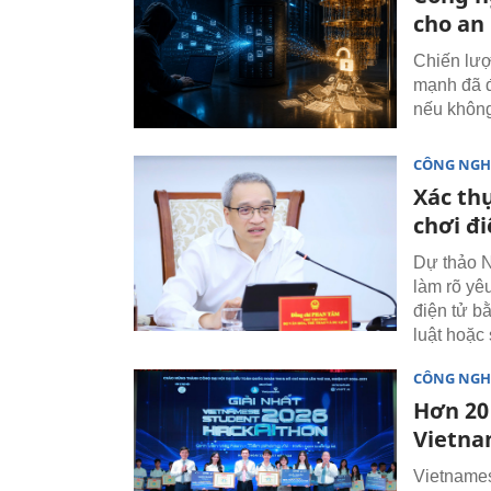
cho an
Chiến lượ
mạnh đã đ
nếu không
CÔNG NGH
Xác thự
chơi đi
Dự thảo N
làm rõ yê
điện tử b
luật hoặc
CÔNG NGH
Hơn 20
Vietna
Vietnames