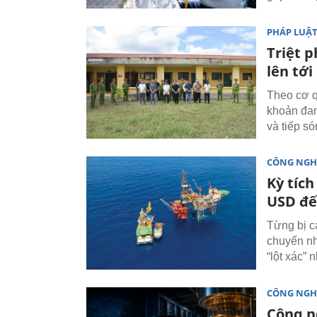
PHÁP LUẬ
Triệt p
lên tới
Theo cơ q
khoản đan
và tiếp só
CÔNG NGH
Kỳ tích
USD đế
Từng bị c
chuyển nh
“lột xác” 
CÔNG NGH
Công n