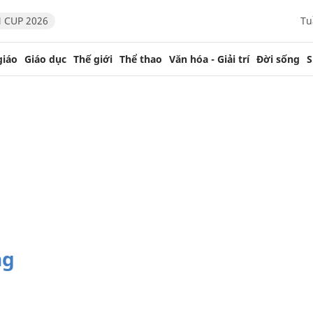
 CUP 2026
Tu
giáo
Giáo dục
Thế giới
Thể thao
Văn hóa - Giải trí
Đời sống
S
ng