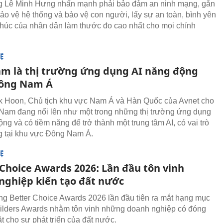
g Lê Minh Hưng nhấn mạnh phải bảo đảm an ninh mạng, gắn
bảo vệ hệ thống và bảo vệ con người, lấy sự an toàn, bình yên
húc của nhân dân làm thước đo cao nhất cho mọi chính
Ệ
am là thị trường ứng dụng AI năng động
ông Nam Á
k Hoon, Chủ tịch khu vực Nam Á và Hàn Quốc của Avnet cho
 Nam đang nổi lên như một trong những thị trường ứng dụng
ng và có tiềm năng để trở thành một trung tâm AI, có vai trò
g tại khu vực Đông Nam Á.
Ệ
 Choice Awards 2026: Lần đầu tôn vinh
nghiệp kiến tạo đất nước
ng Better Choice Awards 2026 lần đầu tiên ra mắt hạng mục
ilders Awards nhằm tôn vinh những doanh nghiệp có đóng
t cho sự phát triển của đất nước.