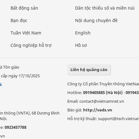
Bất động sản
Dân tộc thiểu số và miền núi
Bạn đọc
Nội dung chuyên đề
Tuần Việt Nam
English
Công nghiệp hỗ trợ
Hồ sơ
à Tôn giáo
Liên hệ quảng cáo
 cấp ngày 17/10/2025
Công ty Cổ phần Truyền thông VietN
á
Hotline:
0919405885 (Hà Nội)
-
091943
Email: contact@vietnamnet.vn
Báo giá:
http://vads.vn
Viễn thông (VNTA), 68 Dương Đình
Nội.
Hỗ trợ kỹ thuật: support@tech.vietna
ne:
0923457788
.vn