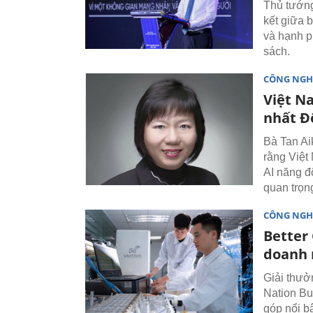
Thủ tướn
kết giữa 
và hạnh p
sách.
CÔNG NGH
Việt N
nhất Đ
Bà Tan Ai
rằng Việt
AI năng độ
quan trọn
CÔNG NGH
Better
doanh 
Giải thưở
Nation Bu
góp nổi bậ