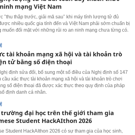
 ninh mạng Việt Nam
c "thu thập trước, giải mã sau" khi máy tính lượng tử đủ
ược nhiều quốc gia tính đến và Việt Nam phải sớm chuẩn bị
 muốn đối mặt với những rủi ro an ninh mạng chưa từng có.
Ệ
c tài khoản mạng xã hội và tài khoản trò
ện tử bằng số điện thoại
ghị định sửa đổi, bổ sung một số điều của Nghị định số 147
u cầu xác thực tài khoản mạng xã hội và tài khoản trò chơi
ằng số điện thoại đã được xác thực theo quy định của pháp
 số định danh cá nhân.
Ệ
 trường đại học trên thế giới tham gia
mese Student HackAIthon 2026
e Student HackAIthon 2026 có sự tham gia của học sinh,