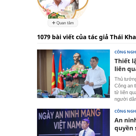
Quan tâm
1079 bài viết của tác giả Thái Kh
CÔNG NGH
Thiết 
liên qu
Thủ tướng
Công an t
tử liên qu
người dâ
CÔNG NGH
An ninh
quyền 