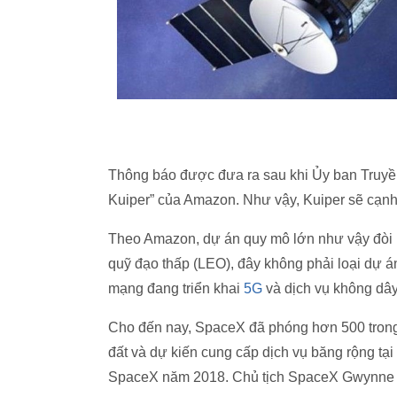
Thông báo được đưa ra sau khi Ủy ban Truyền
Kuiper” của Amazon. Như vậy, Kuiper sẽ cạnh
Theo Amazon, dự án quy mô lớn như vậy đòi hỏ
quỹ đạo thấp (LEO), đây không phải loại dự á
mạng đang triển khai
5G
và dịch vụ không dây
Cho đến nay, SpaceX đã phóng hơn 500 trong 
đất và dự kiến cung cấp dịch vụ băng rộng t
SpaceX năm 2018. Chủ tịch SpaceX Gwynne Sho