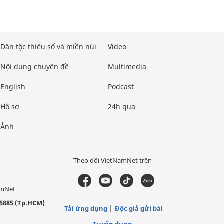
Dân tộc thiểu số và miền núi
Video
Nội dung chuyên đề
Multimedia
English
Podcast
Hồ sơ
24h qua
Ảnh
Theo dõi VietNamNet trên
amNet
5885 (Tp.HCM)
Tải ứng dụng
Độc giả gửi bài