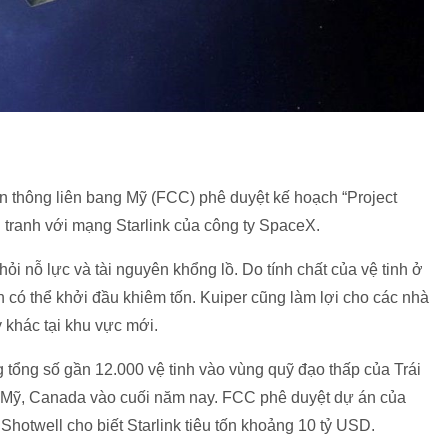
 thông liên bang Mỹ (FCC) phê duyệt kế hoạch “Project
 tranh với mạng Starlink của công ty SpaceX.
i nỗ lực và tài nguyên khổng lồ. Do tính chất của vệ tinh ở
n có thể khởi đầu khiêm tốn. Kuiper cũng làm lợi cho các nhà
 khác tại khu vực mới.
tổng số gần 12.000 vệ tinh vào vùng quỹ đạo thấp của Trái
ại Mỹ, Canada vào cuối năm nay. FCC phê duyệt dự án của
twell cho biết Starlink tiêu tốn khoảng 10 tỷ USD.