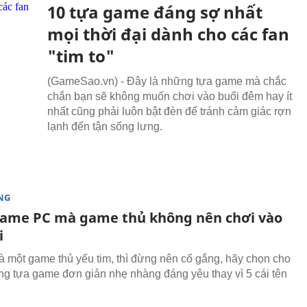
10 tựa game đáng sợ nhất
mọi thời đại dành cho các fan
"tim to"
(GameSao.vn) - Đây là những tựa game mà chắc
chắn bạn sẽ không muốn chơi vào buổi đêm hay ít
nhất cũng phải luôn bật đèn để tránh cảm giác rợn
lạnh đến tận sống lưng.
NG
game PC mà game thủ không nên chơi vào
i
à một game thủ yếu tim, thì đừng nên cố gắng, hãy chọn cho
g tựa game đơn giản nhẹ nhàng đáng yêu thay vì 5 cái tên