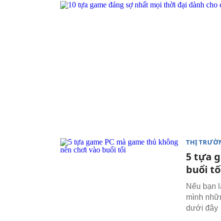
THỊ TRƯỜ
5 tựa 
buổi tố
Nếu bạn l
mình nhữn
dưới đây