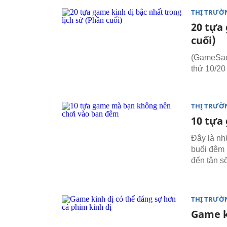
THỊ TRƯỜ
20 tựa 
cuối)
(GameSao)
thử 10/20
THỊ TRƯỜ
10 tựa
Đây là n
buổi đêm 
đến tận s
THỊ TRƯỜ
Game k