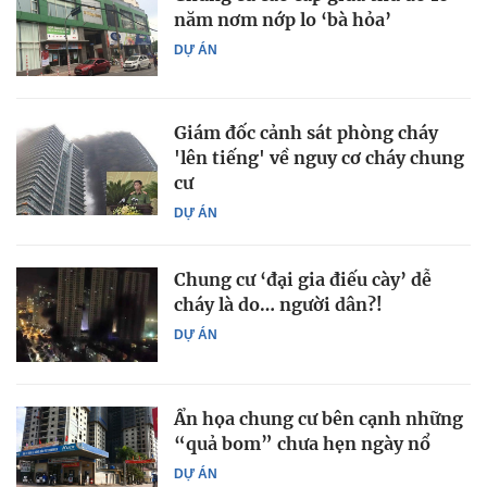
năm nơm nớp lo ‘bà hỏa’
DỰ ÁN
Giám đốc cảnh sát phòng cháy
'lên tiếng' về nguy cơ cháy chung
cư
DỰ ÁN
Chung cư ‘đại gia điếu cày’ dễ
cháy là do… người dân?!
DỰ ÁN
Ẩn họa chung cư bên cạnh những
“quả bom” chưa hẹn ngày nổ
DỰ ÁN