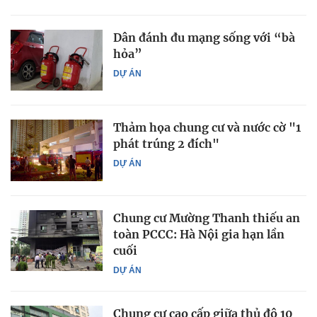
Dân đánh đu mạng sống với “bà
hỏa”
DỰ ÁN
Thảm họa chung cư và nước cờ "1
phát trúng 2 đích"
DỰ ÁN
Chung cư Mường Thanh thiếu an
toàn PCCC: Hà Nội gia hạn lần
cuối
DỰ ÁN
Chung cư cao cấp giữa thủ đô 10