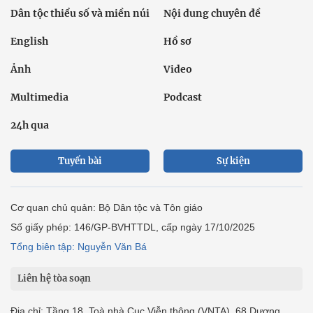
Dân tộc thiểu số và miền núi
Nội dung chuyên đề
English
Hồ sơ
Ảnh
Video
Multimedia
Podcast
24h qua
Tuyến bài
Sự kiện
Cơ quan chủ quản: Bộ Dân tộc và Tôn giáo
Số giấy phép: 146/GP-BVHTTDL, cấp ngày 17/10/2025
Tổng biên tập: Nguyễn Văn Bá
Liên hệ tòa soạn
Địa chỉ: Tầng 18, Toà nhà Cục Viễn thông (VNTA), 68 Dương