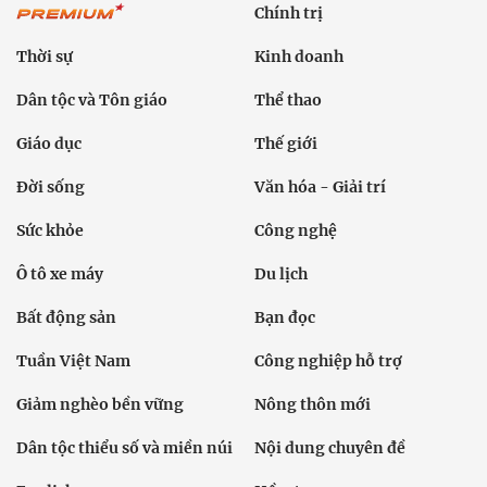
Chính trị
Thời sự
Kinh doanh
Dân tộc và Tôn giáo
Thể thao
Giáo dục
Thế giới
Đời sống
Văn hóa - Giải trí
Sức khỏe
Công nghệ
Ô tô xe máy
Du lịch
Bất động sản
Bạn đọc
Tuần Việt Nam
Công nghiệp hỗ trợ
Giảm nghèo bền vững
Nông thôn mới
Dân tộc thiểu số và miền núi
Nội dung chuyên đề