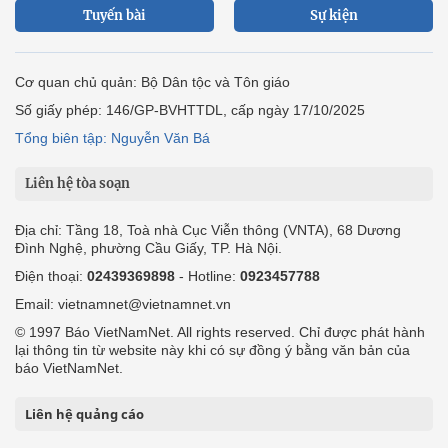
Tuyến bài
Sự kiện
Cơ quan chủ quản: Bộ Dân tộc và Tôn giáo
Số giấy phép: 146/GP-BVHTTDL, cấp ngày 17/10/2025
Tổng biên tập: Nguyễn Văn Bá
Liên hệ tòa soạn
Địa chỉ: Tầng 18, Toà nhà Cục Viễn thông (VNTA), 68 Dương
Đình Nghệ, phường Cầu Giấy, TP. Hà Nội.
Điện thoại:
02439369898
- Hotline:
0923457788
Email: vietnamnet@vietnamnet.vn
© 1997 Báo VietNamNet. All rights reserved. Chỉ được phát hành
lại thông tin từ website này khi có sự đồng ý bằng văn bản của
báo VietNamNet.
Liên hệ quảng cáo