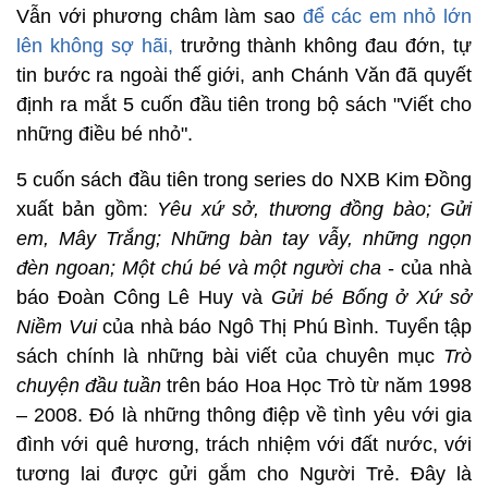
Vẫn với phương châm làm sao
để các em nhỏ lớn
lên không sợ hãi,
trưởng thành không đau đớn, tự
tin bước ra ngoài thế giới, anh Chánh Văn đã quyết
định ra mắt 5 cuốn đầu tiên trong bộ sách "Viết cho
những điều bé nhỏ".
5 cuốn sách đầu tiên trong series do NXB Kim Đồng
xuất bản gồm:
Yêu xứ sở, thương đồng bào; Gửi
em, Mây Trắng; Những bàn tay vẫy, những ngọn
đèn ngoan; Một chú bé và một người cha
- của nhà
báo Đoàn Công Lê Huy và
Gửi bé Bống ở Xứ sở
Niềm Vui
của nhà báo Ngô Thị Phú Bình. Tuyển tập
sách chính là những bài viết của chuyên mục
Trò
chuyện đầu tuần
trên báo Hoa Học Trò từ năm 1998
– 2008. Đó là những thông điệp về tình yêu với gia
đình với quê hương, trách nhiệm với đất nước, với
tương lai được gửi gắm cho Người Trẻ. Đây là