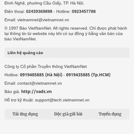
Đình Nghệ, phường Cầu Giấy, TP. Hà Nội.
Điện thoại:
02439369898
- Hotline:
0923457788
Email: vietnamnet@vietnamnet.vn
© 1997 Báo VietNamNet. All rights reserved. Chỉ được phát hành
lại thông tin từ website này khi có sự đồng ý bằng văn bản của
báo VietNamNet.
Liên hệ quảng cáo
Công ty Cổ phần Truyền thông VietNamNet
0919405885 (Hà Nội)
0919435885 (Tp.HCM)
Hotline:
-
Email: contact@vietnamnet.vn
http://vads.vn
Báo giá:
Hỗ trợ kỹ thuật: support@tech.vietnamnet.vn
Tải ứng dụng
Độc giả gửi bài
Tuyển dụng