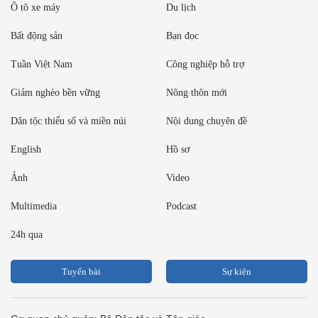
Ô tô xe máy
Du lịch
Bất động sản
Bạn đọc
Tuần Việt Nam
Công nghiệp hỗ trợ
Giảm nghèo bền vững
Nông thôn mới
Dân tộc thiểu số và miền núi
Nội dung chuyên đề
English
Hồ sơ
Ảnh
Video
Multimedia
Podcast
24h qua
Tuyến bài
Sự kiện