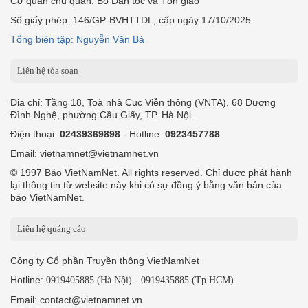
Cơ quan chủ quản: Bộ Dân tộc và Tôn giáo
Số giấy phép: 146/GP-BVHTTDL, cấp ngày 17/10/2025
Tổng biên tập: Nguyễn Văn Bá
Liên hệ tòa soạn
Địa chỉ: Tầng 18, Toà nhà Cục Viễn thông (VNTA), 68 Dương
Đình Nghệ, phường Cầu Giấy, TP. Hà Nội.
Điện thoại:
02439369898
- Hotline:
0923457788
Email: vietnamnet@vietnamnet.vn
© 1997 Báo VietNamNet. All rights reserved. Chỉ được phát hành
lại thông tin từ website này khi có sự đồng ý bằng văn bản của
báo VietNamNet.
Liên hệ quảng cáo
Công ty Cổ phần Truyền thông VietNamNet
Hotline:
-
0919405885 (Hà Nội)
0919435885 (Tp.HCM)
Email: contact@vietnamnet.vn