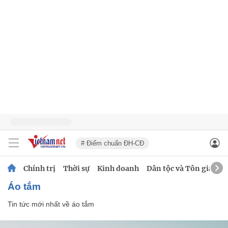
# Điểm chuẩn ĐH-CĐ
Chính trị
Thời sự
Kinh doanh
Dân tộc và Tôn giáo
áo tắm
Tin tức mới nhất về
áo tắm