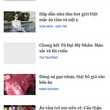
Hấp dẫn như dàn hot girl Việt
mặc áo tắm và nội y
VĂN HÓA - GIẢI TRÍ
Chung kết Tứ Đại Mỹ Nhân: Màu
sắc và lôi cuốn
THỊ TRƯỜNG
Đáng sợ gạo nhựa, thịt bò giả vào
bữa ăn
KINH DOANH
Áo tắm trẻ em siêu rẻ: Cẩn thận