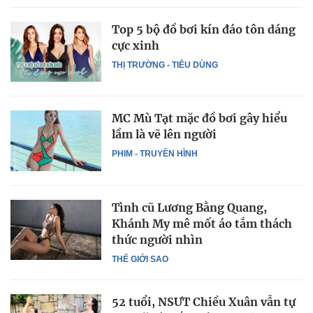
Top 5 bộ đồ bơi kín đáo tôn dáng
cực xinh
THỊ TRƯỜNG - TIÊU DÙNG
MC Mù Tạt mặc đồ bơi gây hiểu
lầm là vẽ lên người
PHIM - TRUYỀN HÌNH
Tình cũ Lương Bằng Quang,
Khánh My mê mốt áo tắm thách
thức người nhìn
THẾ GIỚI SAO
52 tuổi, NSƯT Chiều Xuân vẫn tự