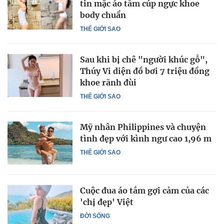
tin mặc áo tắm cúp ngực khoe
body chuẩn
THẾ GIỚI SAO
Sau khi bị chê "người khúc gỗ",
Thúy Vi diện đồ bơi 7 triệu đồng
khoe rãnh đùi
THẾ GIỚI SAO
Mỹ nhân Philippines và chuyện
tình đẹp với kình ngư cao 1,96 m
THẾ GIỚI SAO
Cuộc đua áo tắm gợi cảm của các
'chị đẹp' Việt
ĐỜI SỐNG