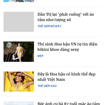
Dân TQ lại 'phát cuồng' với áo
tắm như tượng sứ
THẾ GIỚI ĐÓ ĐÂY
Thí sinh Hoa hậu VN tự tin diện
bikini khoe dáng sexy
ĐẸP
Đây là Hoa hậu có hình thể đẹp
nhất Việt Nam
THẾ GIỚI SAO
Bức ảnh cụ bà 87 tuổi mặc áo tắm