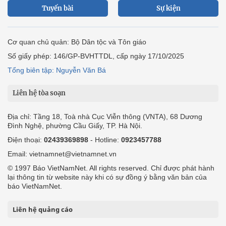
Tuyến bài
Sự kiện
Cơ quan chủ quản: Bộ Dân tộc và Tôn giáo
Số giấy phép: 146/GP-BVHTTDL, cấp ngày 17/10/2025
Tổng biên tập: Nguyễn Văn Bá
Liên hệ tòa soạn
Địa chỉ: Tầng 18, Toà nhà Cục Viễn thông (VNTA), 68 Dương
Đình Nghệ, phường Cầu Giấy, TP. Hà Nội.
Điện thoại:
02439369898
- Hotline:
0923457788
Email: vietnamnet@vietnamnet.vn
© 1997 Báo VietNamNet. All rights reserved. Chỉ được phát hành
lại thông tin từ website này khi có sự đồng ý bằng văn bản của
báo VietNamNet.
Liên hệ quảng cáo