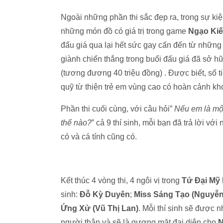
Ngoài những phần thi sắc đẹp ra, trong sự k
những món đồ có giá trị trong game
Ngạo Kiế
đấu giá qua lại hết sức gay cấn đến từ những
giành chiến thắng trong buổi đấu giá đã sở hữu
(tương đương 40 triệu đồng) . Được biết, số 
quỹ từ thiện trẻ em vùng cao có hoàn cảnh kh
Phần thi cuối cùng, với câu hỏi”
Nếu em là mộ
thế nào?
” cả 9 thí sinh, mỗi bạn đã trả lời vớ
có và cá tính cũng có.
Kết thúc 4 vòng thi, 4 ngôi vị trong
Tứ Đại Mỹ
sinh:
Đỗ Kỳ Duyên
;
Miss Sáng Tạo (Nguyễn
Ứng Xử (Vũ Thị Lan)
. Mỗi thí sinh sẽ được 
người thân và sẽ là gương mặt đại diện cho
N