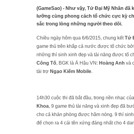
(GameSao) - Như vậy, Tứ Đại Mỹ Nhân đã k
lưỡng cùng phong cách tổ chức cực kỳ ch
sắc trong lòng những người theo dõi.
Chiều ngày hôm qua 6/6/2015, chung kết
Tứ 
game thủ trên khắp cả nước được tổ chức bở
những thí sinh xinh đẹp và tài năng được tổ c
Công Tố
, BGK là Á Hậu VN:
Hoàng Anh
và 
tài trợ
Ngạo Kiếm Mobile
.
14h30 cuộc thi đã bắt đầu, trong nền nhạc của
Khoa
, 9 game thủ tài năng và xinh đẹp đã bư
cho cả khán phòng được hâm nóng. 9 thí sinh s
để chọn ra 4 cái tên xứng đáng nhất cho 4 da