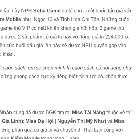
iện lần này NPH
Soha Game
đã tổ chức một buổi đấu giá với
m Mobile
như: Ngọc 10 và Tinh Hoa Chí Tôn. Những cuộc
 game thủ VIP có mặt khiến khán giả hồi hộp. 2 game thủ
 được 2 vật phẩm có giá trị này với tổng giá trị 224.000 xu
tiền của buổi đấu giá lần này sẽ được NPH quyên góp vào
ó khăn.
t cuốn sách, em sẽ chọn mình là cuốn sách có nội dung như
i những phong cách cực kỳ riêng biệt: từ rụt rè có, chân thực
 Nhân
cũng đã được BGK tìm ra:
Miss Tài Năng
thuộc về thí
 Gia Linh)
;
Miss Dạ Hội ( Nguyễn Thị Mỹ Như)
và
Miss
những phần quà có giá trị và chuyến đi Thái Lan cùng với
gạo Kiếm Mobile
trong vòng 1 năm.