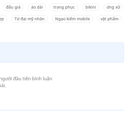
đấu giá
áo dài
trang phục
bikini
ứng xử
ẹp
Tứ đại mỹ nhân
Ngạo kiếm mobile
vật phẩm