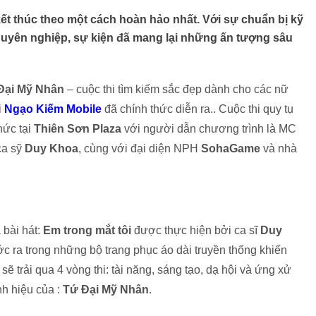
ết thúc theo một cách hoàn hảo nhất. Với sự chuẩn bị kỹ
uyên nghiệp, sự kiện đã mang lại những ấn tượng sâu
Đại Mỹ Nhân
– cuộc thi tìm kiếm sắc đẹp dành cho các nữ
i
Ngạo Kiếm Mobile
đã chính thức diễn ra.. Cuộc thi quy tụ
hức tại
Thiên Sơn Plaza
với người dẫn chương trình là MC
ca sỹ
Duy Khoa
, cùng với đại diện NPH
SohaGame
và nhà
 bài hát:
Em trong mắt tôi
được thực hiện bởi ca sĩ
Duy
ớc ra trong những bộ trang phục áo dài truyền thống khiến
ẽ trải qua 4 vòng thi: tài năng, sáng tạo, dạ hội và ứng xử
nh hiệu của :
Tứ Đại Mỹ Nhân
.