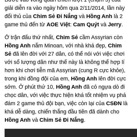
giải diễn ra vào ngày hôm qua 2/11/2014, lần này
đối thủ của
Chim Sẻ Đi Nắng
và
Hồng Anh
là 2
game thủ đến từ
AOE Việt
:
Cam Quýt
và
Jerry
.
Ở trận đấu thứ nhất,
Chim Sẻ
cầm Assyrian còn
Hồng Anh
nắm Minoan, với nhà khá đẹp,
Chim
Sẻ
đã lên đời với 27 dân, có thể nói với việc chơi
với số lượng dân như thế này là không thể hợp lí
hơn khi chơi tiễn mã Assyrian (cung R cực khỏe),
trong khi đồng đội của em,
Hồng Anh
lên đời cực
sớm. Ở phút thứ 10,
Hồng Anh
đã có ngựa dò đi
chọc dân, với việc thực hiện khá tốt nhiệm vụ phá
đám 2 game thủ đội bạn, việc còn lại của
CSĐN
là
khá dễ dàng, chiến thắng đầu tiên đã dành cho
Hồng Anh
và
Chim Sẻ Đi Nắng
.