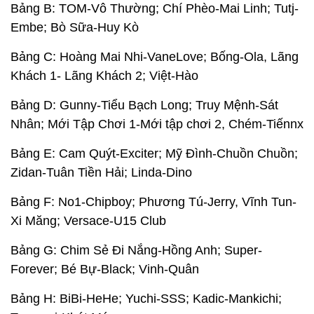
Bảng B: TOM-Vô Thường; Chí Phèo-Mai Linh; Tutj-
Embe; Bò Sữa-Huy Kò
Bảng C: Hoàng Mai Nhi-VaneLove; Bống-Ola, Lãng
Khách 1- Lãng Khách 2; Việt-Hào
Bảng D: Gunny-Tiểu Bạch Long; Truy Mệnh-Sát
Nhân; Mới Tập Chơi 1-Mới tập chơi 2, Chém-Tiếnnx
Bảng E: Cam Quýt-Exciter; Mỹ Đình-Chuồn Chuồn;
Zidan-Tuân Tiền Hải; Linda-Dino
Bảng F: No1-Chipboy; Phương Tú-Jerry, Vĩnh Tun-
Xi Măng; Versace-U15 Club
Bảng G: Chim Sẻ Đi Nắng-Hồng Anh; Super-
Forever; Bé Bự-Black; Vinh-Quân
Bảng H: BiBi-HeHe; Yuchi-SSS; Kadic-Mankichi;