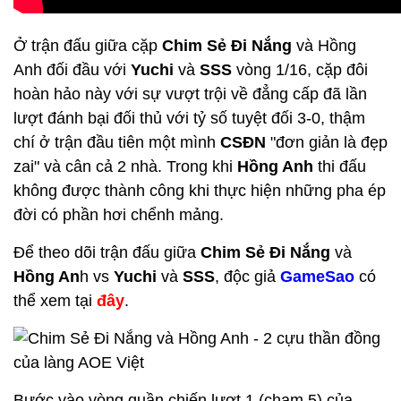
Ở trận đấu giữa cặp
Chim Sẻ Đi Nắng
và Hồng
Anh đối đầu với
Yuchi
và
SSS
vòng 1/16, cặp đôi
hoàn hảo này với sự vượt trội về đẳng cấp đã lần
lượt đánh bại đối thủ với tỷ số tuyệt đối 3-0, thậm
chí ở trận đầu tiên một mình
CSĐN
"đơn giản là đẹp
zai" và cân cả 2 nhà. Trong khi
Hồng Anh
thi đấu
không được thành công khi thực hiện những pha ép
đời có phần hơi chểnh mảng.
Để theo dõi trận đấu giữa
Chim Sẻ Đi Nắng
và
Hồng An
h vs
Yuchi
và
SSS
, độc giả
GameSao
có
thể xem tại
đây
.
Bước vào vòng quần chiến lượt 1 (chạm 5) của