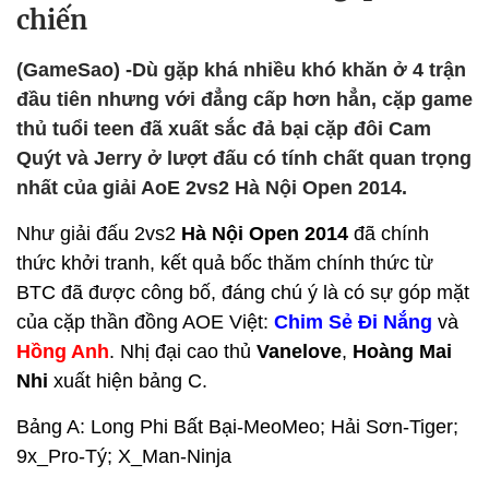
chiến
(GameSao) -Dù gặp khá nhiều khó khăn ở 4 trận
đầu tiên nhưng với đẳng cấp hơn hẳn, cặp game
thủ tuổi teen đã xuất sắc đả bại cặp đôi Cam
Quýt và Jerry ở lượt đấu có tính chất quan trọng
nhất của giải AoE 2vs2 Hà Nội Open 2014.
Như giải đấu 2vs2
Hà Nội Open 2014
đã chính
thức khởi tranh, kết quả bốc thăm chính thức từ
BTC đã được công bố, đáng chú ý là có sự góp mặt
của cặp thần đồng AOE Việt:
Chim Sẻ Đi Nắng
và
Hồng Anh
. Nhị đại cao thủ
Vanelove
,
Hoàng Mai
Nhi
xuất hiện bảng C.
Bảng A: Long Phi Bất Bại-MeoMeo; Hải Sơn-Tiger;
9x_Pro-Tý; X_Man-Ninja