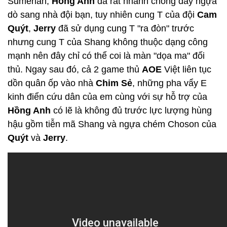
Sumerian,
Hồng Anh
đã rất nhanh chóng đẩy ngựa
dò sang nhà đội bạn, tuy nhiên cung T của đội
Cam
Quýt
,
Jerry
đã sử dụng cung T "ra đòn" trước
nhưng cung T của Shang không thuộc dạng công
mạnh nên đây chỉ có thể coi là màn "dọa ma" đối
thủ. Ngay sau đó, cả 2 game thủ
AOE
Việt liên tục
dồn quân ốp vào nhà
Chim Sẻ
, những pha vẩy E
kinh điển cứu dân của em cùng với sự hỗ trợ của
Hồng Anh
có lẽ là không đủ trước lực lượng hùng
hậu gồm tiễn mã Shang và ngựa chém Choson của
Quýt
và
Jerry
.