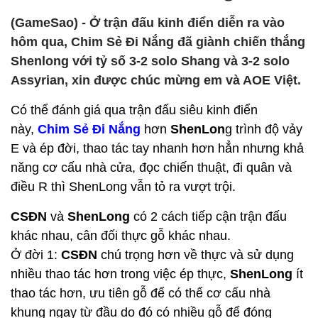
(GameSao) - Ở trận đấu kinh điển diễn ra vào
hôm qua, Chim Sẻ Đi Nắng đã giành chiến thắng
Shenlong với tỷ số 3-2 solo Shang và 3-2 solo
Assyrian, xin được chúc mừng em và AOE Việt.
Có thể đánh giá qua trận đấu siêu kinh điển
này,
Chim Sẻ Đi Nắng
hơn
ShenLon
g trình độ vảy
E và ép đời, thao tác tay nhanh hơn hẳn nhưng khả
năng cơ cấu nhà cửa, đọc chiến thuật, đi quân và
điều R thì ShenLong vẫn tỏ ra vượt trội.
CSĐN
và
ShenLong
có 2 cách tiếp cận trận đấu
khác nhau, cân đối thực gỗ khác nhau.
Ở đời 1:
CSĐN
chú trọng hơn về thực và sử dụng
nhiều thao tác hơn trong việc ép thực,
ShenLong
ít
thao tác hơn, ưu tiên gỗ để có thể cơ cấu nhà
khung ngay từ đầu do đó có nhiều gỗ để đóng