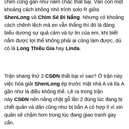
chim cũng gần như nắm chắc thất bại. Vẫn còn một
khoảng cách không nhỏ trình solo R giữa
ShenLong
và
Chim Sẻ Đi Nắng
. Nhưng có khoảng
cách chênh lệch mà en vẫn thắng thì đó là đáng
biểu dương sự quả cảm và tự tin của em, khi biết
nắm được lợi thế không phải ai cũng làm được, dù
có là
Long Thiếu Gia
hay
Linda
.
Trận shang thứ 2
CSĐN
thất bại vì sao? Ở trận này
việc hóa giải
ShenLong
ép trước mặt nhà A và tỉa A
gần như là điều không thể. Lẽ ra trong trận
này
CSĐN
nên nâng chặt gỗ lần 2 đúng lúc đang bị
chết quân và dân cũng như bị bắn A có hợp lí vì xin
quân sẽ chậm hơn trong lúc đang giao tranh gay
cấn.