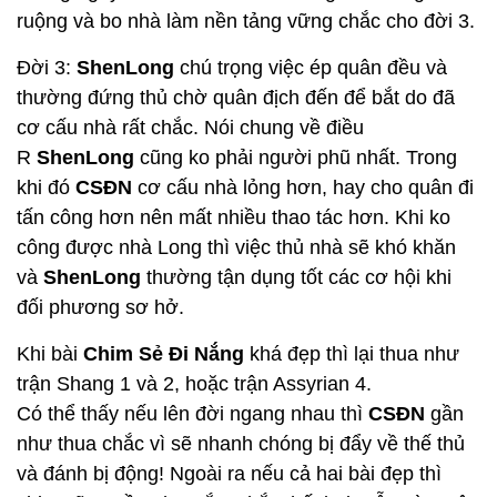
ruộng và bo nhà làm nền tảng vững chắc cho đời 3.
Đời 3:
ShenLong
chú trọng việc ép quân đều và
thường đứng thủ chờ quân địch đến để bắt do đã
cơ cấu nhà rất chắc. Nói chung về điều
R
ShenLong
cũng ko phải người phũ nhất. Trong
khi đó
CSĐN
cơ cấu nhà lỏng hơn, hay cho quân đi
tấn công hơn nên mất nhiều thao tác hơn. Khi ko
công được nhà Long thì việc thủ nhà sẽ khó khăn
và
ShenLong
thường tận dụng tốt các cơ hội khi
đối phương sơ hở.
Khi bài
Chim Sẻ Đi Nắng
khá đẹp thì lại thua như
trận Shang 1 và 2, hoặc trận Assyrian 4.
Có thể thấy nếu lên đời ngang nhau thì
CSĐN
gần
như thua chắc vì sẽ nhanh chóng bị đẩy về thế thủ
và đánh bị động! Ngoài ra nếu cả hai bài đẹp thì