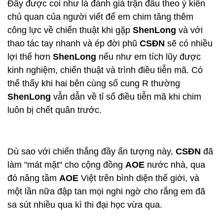
Đây được coi như là đánh giá trận đấu theo ý kiến
chủ quan của người viết để em chim tăng thêm
công lực về chiến thuật khi gặp
ShenLong
và với
thao tác tay nhanh và ép đời phũ
CSĐN
sẽ có nhiều
lợi thế hơn
ShenLong
nếu như em tích lũy được
kinh nghiệm, chiến thuật và trình điều tiễn mã. Có
thể thấy khi hai bên cùng số cung R thường
ShenLong
vẫn dẫn về tỉ số điều tiễn mã khi chim
luôn bị chết quân trước.
Dù sao với chiến thắng đầy ấn tượng này,
CSĐN
đã
làm "mát mặt" cho cộng đồng
AOE
nước nhà, qua
đó nâng tầm
AOE
Việt trên bình diện thế giới, và
một lần nữa đập tan mọi nghi ngờ cho rắng em đã
sa sút nhiều qua kì thi đại học vừa qua.