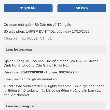
Tuyến bài
Sự kiện
Cơ quan chủ quản: Bộ Dân tộc và Tôn giáo
Số giấy phép: 146/GP-BVHTTDL, cấp ngày 17/10/2025
Tổng biên tập: Nguyễn Văn Bá
Liên hệ tòa soạn
Địa chỉ: Tầng 18, Toà nhà Cục Viễn thông (VNTA), 68 Dương
Đình Nghệ, phường Cầu Giấy, TP. Hà Nội.
Điện thoại:
02439369898
- Hotline:
0923457788
Email: vietnamnet@vietnamnet.vn
© 1997 Báo VietNamNet. All rights reserved. Chỉ được phát hành
lại thông tin từ website này khi có sự đồng ý bằng văn bản của
báo VietNamNet.
Liên hệ quảng cáo