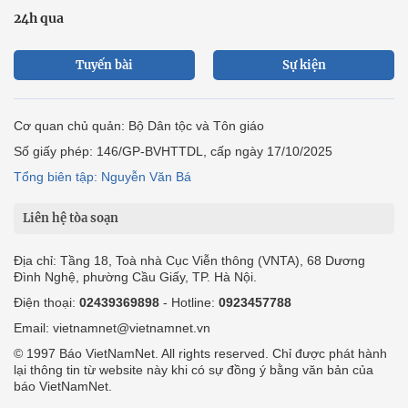
24h qua
Tuyến bài
Sự kiện
Cơ quan chủ quản: Bộ Dân tộc và Tôn giáo
Số giấy phép: 146/GP-BVHTTDL, cấp ngày 17/10/2025
Tổng biên tập: Nguyễn Văn Bá
Liên hệ tòa soạn
Địa chỉ: Tầng 18, Toà nhà Cục Viễn thông (VNTA), 68 Dương
Đình Nghệ, phường Cầu Giấy, TP. Hà Nội.
Điện thoại:
02439369898
- Hotline:
0923457788
Email: vietnamnet@vietnamnet.vn
© 1997 Báo VietNamNet. All rights reserved. Chỉ được phát hành
lại thông tin từ website này khi có sự đồng ý bằng văn bản của
báo VietNamNet.