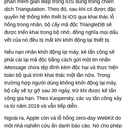
phần mềm gián điệp trong iOS dùng trong chiến
dịch Triangulation. Theo đó, sau khi có được đặc
quyền hệ thống trên thiết bị iOS qua khai thác lỗ
hổng trong nhân, bộ cấy mã độc TriangleDB sẽ
được triển khai trong bộ nhớ, đồng nghĩa mọi dấu
vết của nó đều bị mất khi khởi động lại thiết bị.
Nếu nạn nhân khởi động lại máy, kẻ tấn công sẽ
phải cài lại mã độc bằng cách gửi một tin nhắn
iMessage chứa tệp đính kèm độc hại và thực hiện
toàn bộ quá trình khai thác một lần nữa. Trong
trường hợp người dùng không khởi động lại máy,
bộ cấy sẽ tự gỡ sau 30 ngày, trừ khi được kẻ tấn
công gia hạn. Theo Kaspersky, các vụ tấn công xảy
ra từ năm 2019 và vẫn tiếp diễn.
Ngoài ra, Apple còn vá lỗ hổng zero-day WebKit do
một nhà nghiên cứu ẩn danh báo cáo. Nó cho phép