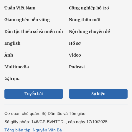
Tuần Việt Nam
Công nghiệp hỗ trợ
Giảm nghèo bền vững
Nông thôn mới
Dân tộc thiểu số và miền núi
Nội dung chuyên đề
English
Hồ sơ
Ảnh
Video
Multimedia
Podcast
24h qua
Tuyến bài
Sự kiện
Cơ quan chủ quản: Bộ Dân tộc và Tôn giáo
Số giấy phép: 146/GP-BVHTTDL, cấp ngày 17/10/2025
Tổng biên tập: Nguyễn Văn Bá