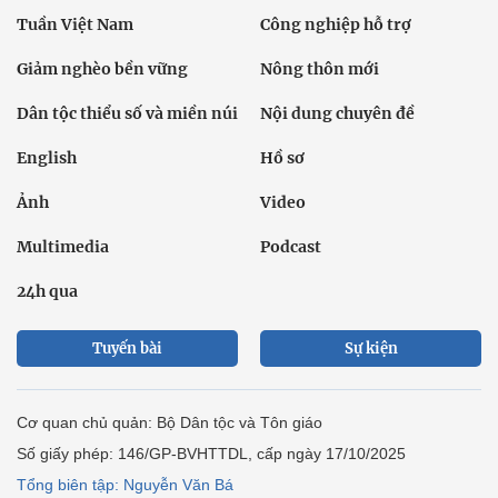
Tuần Việt Nam
Công nghiệp hỗ trợ
Giảm nghèo bền vững
Nông thôn mới
Dân tộc thiểu số và miền núi
Nội dung chuyên đề
English
Hồ sơ
Ảnh
Video
Multimedia
Podcast
24h qua
Tuyến bài
Sự kiện
Cơ quan chủ quản: Bộ Dân tộc và Tôn giáo
Số giấy phép: 146/GP-BVHTTDL, cấp ngày 17/10/2025
Tổng biên tập: Nguyễn Văn Bá