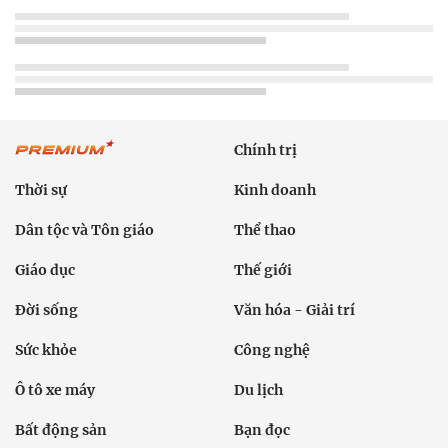
Chính trị
Thời sự
Kinh doanh
Dân tộc và Tôn giáo
Thể thao
Giáo dục
Thế giới
Đời sống
Văn hóa - Giải trí
Sức khỏe
Công nghệ
Ô tô xe máy
Du lịch
Bất động sản
Bạn đọc