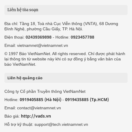
Liên hệ tòa soạn
Địa chỉ: Tầng 18, Toà nhà Cục Viễn thông (VNTA), 68 Dương
Đình Nghệ, phường Cầu Giấy, TP. Hà Nội.
Điện thoại:
02439369898
- Hotline:
0923457788
Email: vietnamnet@vietnamnet.vn
© 1997 Báo VietNamNet. All rights reserved. Chỉ được phát hành
lại thông tin từ website này khi có sự đồng ý bằng văn bản của
báo VietNamNet.
Liên hệ quảng cáo
Công ty Cổ phần Truyền thông VietNamNet
0919405885 (Hà Nội)
0919435885 (Tp.HCM)
Hotline:
-
Email: contact@vietnamnet.vn
http://vads.vn
Báo giá:
Hỗ trợ kỹ thuật: support@tech.vietnamnet.vn