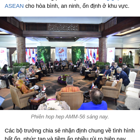
ASEAN
cho hòa bình, an ninh, ổn định ở khu vực.
Phiên họp hẹp AMM-56 sáng nay.
Các bộ trưởng chia sẻ nhận định chung về tình hình
bất ổn, phức tạp và tiềm ẩn nhiều rủi ro hiện nay,