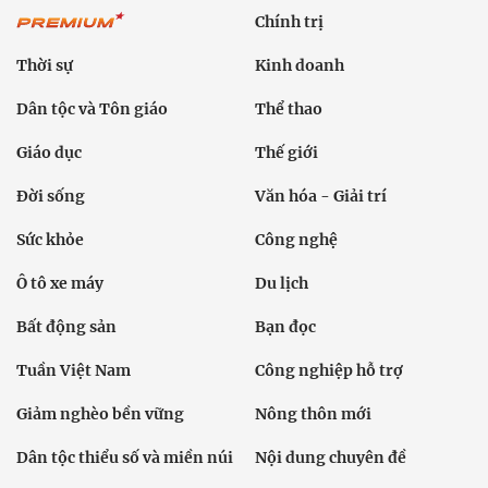
Chính trị
Thời sự
Kinh doanh
Dân tộc và Tôn giáo
Thể thao
Giáo dục
Thế giới
Đời sống
Văn hóa - Giải trí
Sức khỏe
Công nghệ
Ô tô xe máy
Du lịch
Bất động sản
Bạn đọc
Tuần Việt Nam
Công nghiệp hỗ trợ
Giảm nghèo bền vững
Nông thôn mới
Dân tộc thiểu số và miền núi
Nội dung chuyên đề