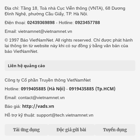
Địa chỉ: Tầng 18, Toà nhà Cục Viễn thông (VNTA), 68 Dương
Đình Nghệ, phường Cầu Giấy, TP. Hà Nội.
Điện thoại:
02439369898
- Hotline:
0923457788
Email: vietnamnet@vietnamnet.vn
© 1997 Báo VietNamNet. All rights reserved. Chỉ được phát hành
lại thông tin từ website này khi có sự đồng ý bằng văn bản của
báo VietNamNet.
Liên hệ quảng cáo
Công ty Cổ phần Truyền thông VietNamNet
0919405885 (Hà Nội)
0919435885 (Tp.HCM)
Hotline:
-
Email: contact@vietnamnet.vn
http://vads.vn
Báo giá:
Hỗ trợ kỹ thuật: support@tech.vietnamnet.vn
Tải ứng dụng
Độc giả gửi bài
Tuyển dụng