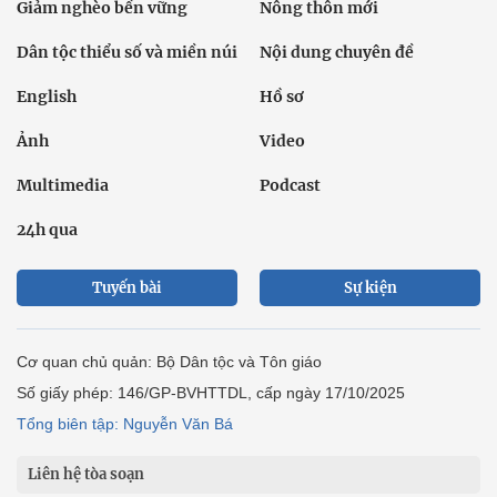
Giảm nghèo bền vững
Nông thôn mới
Dân tộc thiểu số và miền núi
Nội dung chuyên đề
English
Hồ sơ
Ảnh
Video
Multimedia
Podcast
24h qua
Tuyến bài
Sự kiện
Cơ quan chủ quản: Bộ Dân tộc và Tôn giáo
Số giấy phép: 146/GP-BVHTTDL, cấp ngày 17/10/2025
Tổng biên tập: Nguyễn Văn Bá
Liên hệ tòa soạn