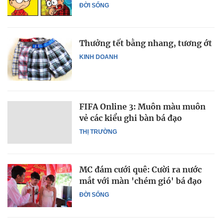
ĐỜI SỐNG
Thưởng tết bằng nhang, tương ớt
KINH DOANH
FIFA Online 3: Muôn màu muôn
vẻ các kiểu ghi bàn bá đạo
THỊ TRƯỜNG
MC đám cưới quê: Cười ra nước
mắt với màn 'chém gió' bá đạo
ĐỜI SỐNG