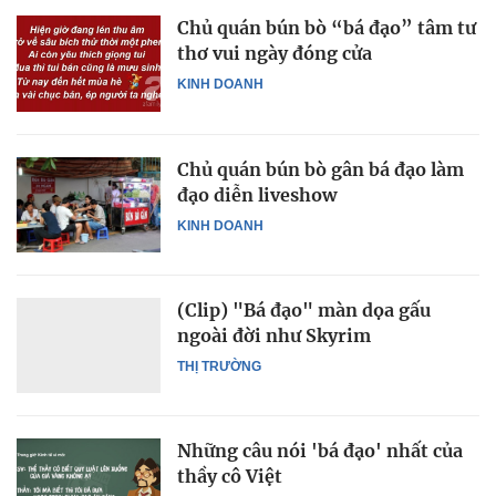
Chủ quán bún bò “bá đạo” tâm tư
thơ vui ngày đóng cửa
KINH DOANH
Chủ quán bún bò gân bá đạo làm
đạo diễn liveshow
KINH DOANH
(Clip) "Bá đạo" màn dọa gấu
ngoài đời như Skyrim
THỊ TRƯỜNG
Những câu nói 'bá đạo' nhất của
thầy cô Việt