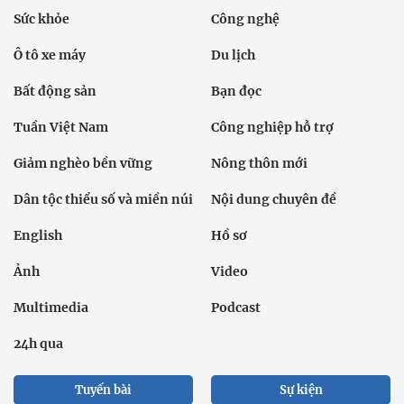
Sức khỏe
Công nghệ
Ô tô xe máy
Du lịch
Bất động sản
Bạn đọc
Tuần Việt Nam
Công nghiệp hỗ trợ
Giảm nghèo bền vững
Nông thôn mới
Dân tộc thiểu số và miền núi
Nội dung chuyên đề
English
Hồ sơ
Ảnh
Video
Multimedia
Podcast
24h qua
Tuyến bài
Sự kiện