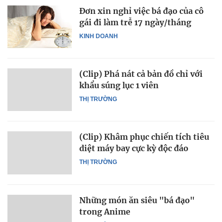
Đơn xin nghỉ việc bá đạo của cô
gái đi làm trễ 17 ngày/tháng
KINH DOANH
(Clip) Phá nát cả bản đồ chỉ với
khẩu súng lục 1 viên
THỊ TRƯỜNG
(Clip) Khâm phục chiến tích tiêu
diệt máy bay cực kỳ độc đáo
THỊ TRƯỜNG
Những món ăn siêu "bá đạo"
trong Anime