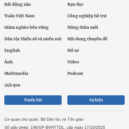
Bất động sản
Bạn đọc
Tuần Việt Nam
Công nghiệp hỗ trợ
Giảm nghèo bền vững
Nông thôn mới
Dân tộc thiểu số và miền núi
Nội dung chuyên đề
English
Hồ sơ
Ảnh
Video
Multimedia
Podcast
24h qua
Tuyến bài
Sự kiện
Cơ quan chủ quản: Bộ Dân tộc và Tôn giáo
Số giấy phép: 146/GP-BVHTTDL, cấp ngày 17/10/2025