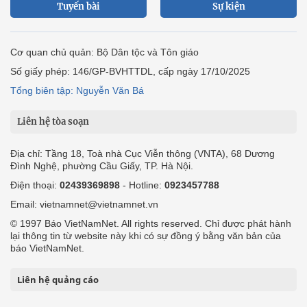
Tuyến bài
Sự kiện
Cơ quan chủ quản: Bộ Dân tộc và Tôn giáo
Số giấy phép: 146/GP-BVHTTDL, cấp ngày 17/10/2025
Tổng biên tập: Nguyễn Văn Bá
Liên hệ tòa soạn
Địa chỉ: Tầng 18, Toà nhà Cục Viễn thông (VNTA), 68 Dương
Đình Nghệ, phường Cầu Giấy, TP. Hà Nội.
Điện thoại:
02439369898
- Hotline:
0923457788
Email: vietnamnet@vietnamnet.vn
© 1997 Báo VietNamNet. All rights reserved. Chỉ được phát hành
lại thông tin từ website này khi có sự đồng ý bằng văn bản của
báo VietNamNet.
Liên hệ quảng cáo