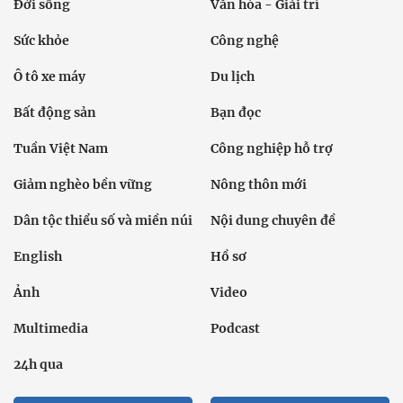
Đời sống
Văn hóa - Giải trí
Sức khỏe
Công nghệ
Ô tô xe máy
Du lịch
Bất động sản
Bạn đọc
Tuần Việt Nam
Công nghiệp hỗ trợ
Giảm nghèo bền vững
Nông thôn mới
Dân tộc thiểu số và miền núi
Nội dung chuyên đề
English
Hồ sơ
Ảnh
Video
Multimedia
Podcast
24h qua