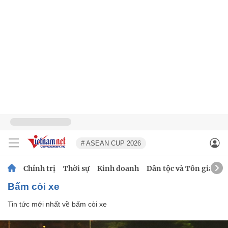
# ASEAN CUP 2026
Chính trị
Thời sự
Kinh doanh
Dân tộc và Tôn giáo
bấm còi xe
Tin tức mới nhất về
bấm còi xe