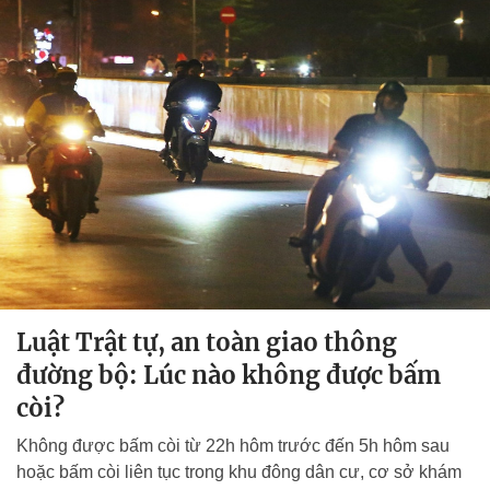
Luật Trật tự, an toàn giao thông
đường bộ: Lúc nào không được bấm
còi?
Không được bấm còi từ 22h hôm trước đến 5h hôm sau
hoặc bấm còi liên tục trong khu đông dân cư, cơ sở khám