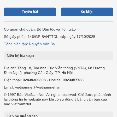
Tuyến bài
Sự kiện
Cơ quan chủ quản: Bộ Dân tộc và Tôn giáo
Số giấy phép: 146/GP-BVHTTDL, cấp ngày 17/10/2025
Tổng biên tập: Nguyễn Văn Bá
Liên hệ tòa soạn
Địa chỉ: Tầng 18, Toà nhà Cục Viễn thông (VNTA), 68 Dương
Đình Nghệ, phường Cầu Giấy, TP. Hà Nội.
Điện thoại:
02439369898
- Hotline:
0923457788
Email: vietnamnet@vietnamnet.vn
© 1997 Báo VietNamNet. All rights reserved. Chỉ được phát hành
lại thông tin từ website này khi có sự đồng ý bằng văn bản của
báo VietNamNet.
Liên hệ quảng cáo