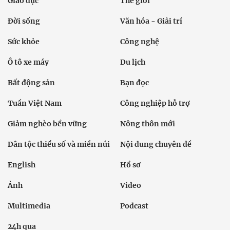
Giáo dục
Thế giới
Đời sống
Văn hóa - Giải trí
Sức khỏe
Công nghệ
Ô tô xe máy
Du lịch
Bất động sản
Bạn đọc
Tuần Việt Nam
Công nghiệp hỗ trợ
Giảm nghèo bền vững
Nông thôn mới
Dân tộc thiểu số và miền núi
Nội dung chuyên đề
English
Hồ sơ
Ảnh
Video
Multimedia
Podcast
24h qua