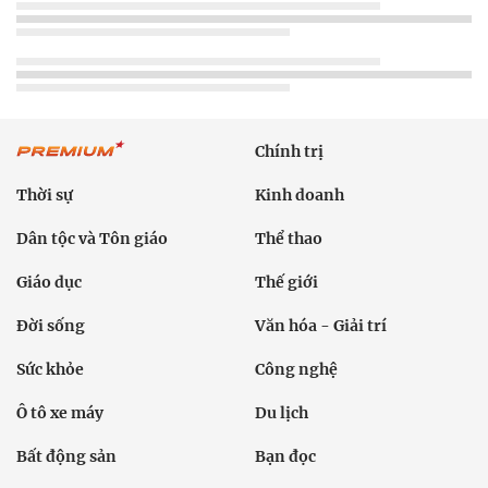
Chính trị
Thời sự
Kinh doanh
Dân tộc và Tôn giáo
Thể thao
Giáo dục
Thế giới
Đời sống
Văn hóa - Giải trí
Sức khỏe
Công nghệ
Ô tô xe máy
Du lịch
Bất động sản
Bạn đọc