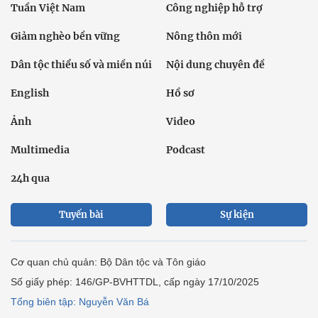
Tuần Việt Nam
Công nghiệp hỗ trợ
Giảm nghèo bền vững
Nông thôn mới
Dân tộc thiểu số và miền núi
Nội dung chuyên đề
English
Hồ sơ
Ảnh
Video
Multimedia
Podcast
24h qua
Tuyến bài
Sự kiện
Cơ quan chủ quản: Bộ Dân tộc và Tôn giáo
Số giấy phép: 146/GP-BVHTTDL, cấp ngày 17/10/2025
Tổng biên tập: Nguyễn Văn Bá