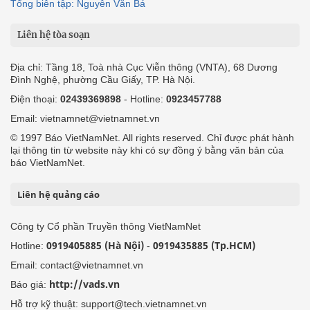
Tổng biên tập: Nguyễn Văn Bá
Liên hệ tòa soạn
Địa chỉ: Tầng 18, Toà nhà Cục Viễn thông (VNTA), 68 Dương
Đình Nghệ, phường Cầu Giấy, TP. Hà Nội.
Điện thoại:
02439369898
- Hotline:
0923457788
Email: vietnamnet@vietnamnet.vn
© 1997 Báo VietNamNet. All rights reserved. Chỉ được phát hành
lại thông tin từ website này khi có sự đồng ý bằng văn bản của
báo VietNamNet.
Liên hệ quảng cáo
Công ty Cổ phần Truyền thông VietNamNet
0919405885 (Hà Nội)
0919435885 (Tp.HCM)
Hotline:
-
Email: contact@vietnamnet.vn
http://vads.vn
Báo giá:
Hỗ trợ kỹ thuật: support@tech.vietnamnet.vn