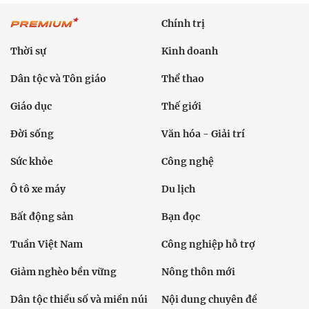
Chính trị
Thời sự
Kinh doanh
Dân tộc và Tôn giáo
Thể thao
Giáo dục
Thế giới
Đời sống
Văn hóa - Giải trí
Sức khỏe
Công nghệ
Ô tô xe máy
Du lịch
Bất động sản
Bạn đọc
Tuần Việt Nam
Công nghiệp hỗ trợ
Giảm nghèo bền vững
Nông thôn mới
Dân tộc thiểu số và miền núi
Nội dung chuyên đề