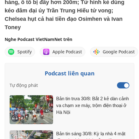
hàng, ô tô bị đẩy hơn 200m; Tử hình kẻ dùng
kéo đâm đại úy Trần Trung Hiếu tử vong;
Chelsea hụt cả hai tiền đạo Osimhen và Ivan
Toney
Nghe Podcast VietNamNet trên
Spotify
Apple Podcast
Google Podcast
Podcast liên quan
Tự động phát
Bản tin trưa 30/8: Bắt 2 kẻ dàn cảnh
va chạm xe máy, trộm điện thoại ở
Hà Nội
Bản tin sáng 30/8: Kỳ lạ nhà 4 mặt