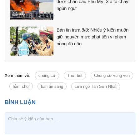
dưới chân cầu Phú Mỹ, 3 ô tô cháy
ngùn ngụt
Bản tin trưa 8/8: Nhiều ý kiến muốn
giữ nguyên mức phạt tiền vi phạm
nồng độ cồn
Xem thêm về:
chung cư
Thời tiết
Chung cư vùng ven
hầm chui
bản tin sáng
cửa ngõ Tân Sơn Nhất