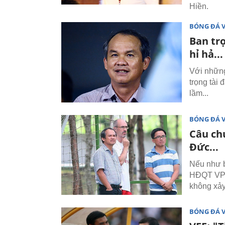
Hiền.
BÓNG ĐÁ 
Ban trọ
hỉ hả...
Với những
trọng tài
lầm...
BÓNG ĐÁ 
Câu chu
Đức...
Nếu như b
HĐQT VPF,
không xảy
BÓNG ĐÁ 