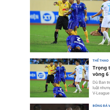
THỂ THAO
Trọng 
vòng 6
Dù Ban tr
luật nhưn
V-League
BÓNG ĐÁ 