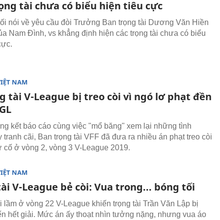
ọng tài chưa có biểu hiện tiêu cực
ối nói về yêu cầu đòi Trưởng Ban trọng tài Dương Văn Hiền
ủa Nam Đình, vs khẳng định hiện các trọng tài chưa có biểu
cực.
VIỆT NAM
g tài V-League bị treo còi vì ngó lơ phạt đền
GL
ổng kết báo cáo cùng việc "mổ băng" xem lại những tình
tranh cãi, Ban trọng tài VFF đã đưa ra nhiều án phạt treo còi
ự cố ở vòng 2, vòng 3 V-League 2019.
VIỆT NAM
ài V-League bẻ còi: Vua trong... bóng tối
 lầm ở vòng 22 V-League khiến trọng tài Trần Văn Lập bị
đến hết giải. Mức án ấy thoạt nhìn tưởng nặng, nhưng vua áo