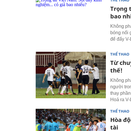
THỂ THAO
Trọng t
bao nh
Không phả
bóng nổi 
để đẩy V-L
THỂ THAO
Từ chu
thế!
Không phả
người tro
thay phần
Hoá ra V-
THỂ THAO
Hòa độ
tài