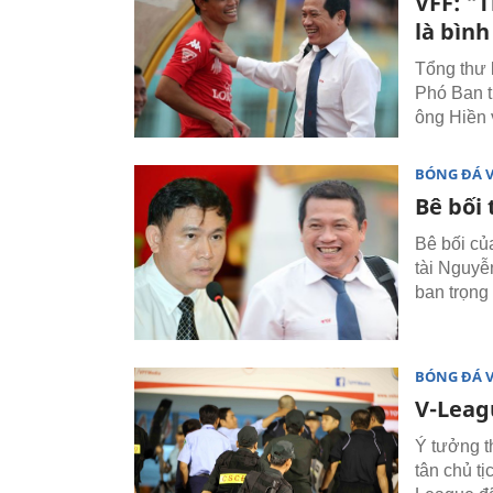
VFF: "
là bìn
Tổng thư 
Phó Ban t
ông Hiền 
BÓNG ĐÁ 
Bê bối 
Bê bối củ
tài Nguyễ
ban trọng 
BÓNG ĐÁ 
V-Leag
Ý tưởng th
tân chủ t