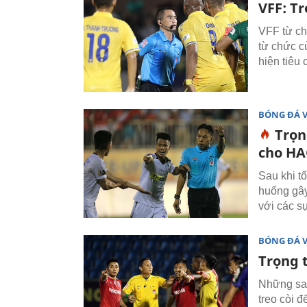
VFF: Tr
VFF từ ch
từ chức c
hiện tiêu 
BÓNG ĐÁ 
Trọn
cho HA
Sau khi t
huống gây 
với các s
BÓNG ĐÁ 
Trọng t
Những sai
treo còi 