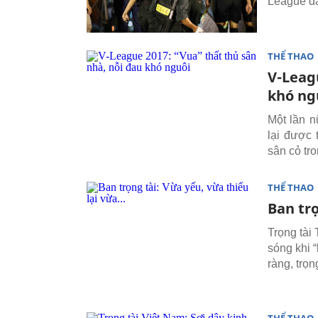
League đã 
THỂ THAO
V-Leag
khó ng
Một lần n
lại được 
sân cỏ tro
THỂ THAO
Ban trọ
Trọng tài
sóng khi 
ràng, trọn