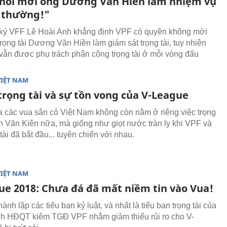
Thôi mời ông Dương Văn Hiền làm nhiệm vụ
h thường!"
ký VFF Lê Hoài Anh khẳng định VPF có quyền không mời
rọng tài Dương Văn Hiền làm giám sát trọng tài, tuy nhiên
vẫn được phụ trách phân công trọng tài ở mỗi vòng đấu
VIỆT NAM
trọng tài và sự tồn vong của V-League
a các vua sân cỏ Việt Nam không còn nằm ở riêng việc trọng
n Văn Kiên nữa, mà giống như giọt nước tràn ly khi VPF và
tài đã bắt đầu... tuyên chiến với nhau.
VIỆT NAM
ue 2018: Chưa đá đã mất niềm tin vào Vua!
ành lập các tiểu ban kỷ luật, và nhất là tiểu ban trọng tài của
ịch HĐQT kiêm TGĐ VPF nhằm giảm thiểu rủi ro cho V-