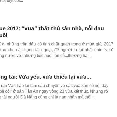
bị tuýt còi...
ue 2017: “Vua” thất thủ sân nhà, nỗi đau
uôi
ữa, những trận đấu có tính chất quan trọng ở mùa giải 2017
trao cho các trọng tài ngoại, để người ta lại phải nhìn “vua”
ng nước với những tiếc nuối lẫn cả...thương hại...
ng tài: Vừa yếu, vừa thiếu lại vừa...
 Trần Văn Lập lại làm câu chuyện về các vua sân cỏ nội dậy
“bẻ còi” ở sân Tân An ngay vòng 23 vừa kết thúc. Nhưng rõ
g tài người Đà Nẵng cũng chỉ là nạn nhân mà thôi...