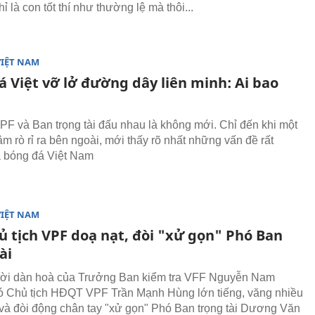
ỉ là con tốt thí như thường lệ mà thôi...
VIỆT NAM
á Việt vỡ lở đường dây liên minh: Ai bao
F và Ban trọng tài đấu nhau là không mới. Chỉ đến khi một
m rò rỉ ra bên ngoài, mới thấy rõ nhất những vấn đề rất
a bóng đá Việt Nam
VIỆT NAM
ủ tịch VPF doạ nạt, đòi "xử gọn" Phó Ban
ài
lời dàn hoà của Trưởng Ban kiểm tra VFF Nguyễn Nam
 Chủ tịch HĐQT VPF Trần Mạnh Hùng lớn tiếng, văng nhiều
ĩu và đòi động chân tay "xử gọn" Phó Ban trọng tài Dương Văn