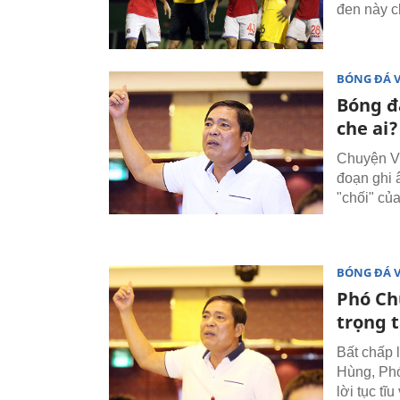
đen này ch
BÓNG ĐÁ 
Bóng đ
che ai?
Chuyện VP
đoạn ghi â
"chối" củ
BÓNG ĐÁ 
Phó Ch
trọng t
Bất chấp 
Hùng, Phó
lời tục t